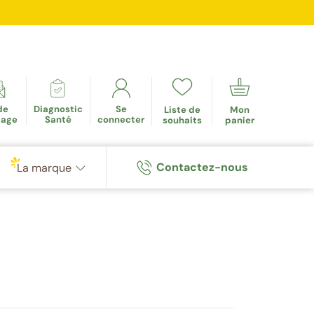
mulés
de
Diagnostic
Se
Liste de
Mon
tage
Santé
connecter
souhaits
panier
Contactez-nous
La marque