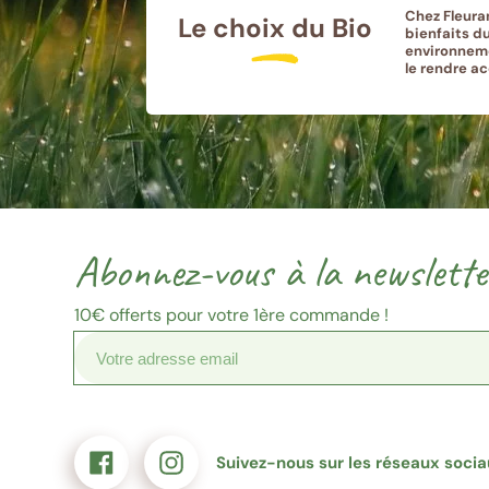
Chez Fleura
Le choix du Bio
bienfaits du
environneme
le rendre a
Votre
Merci
Source
Suivez-
Suivez-
adresse
de
inscription
nous
nous
email
confirmer
sur
sur
Abonnez-vous à la newslette
(Format
votre
Facebook
Instagram
:
e-
exemple@gmail.com)
mail
10€
offerts pour votre 1ère commande !
Suivez-nous sur les réseaux soci