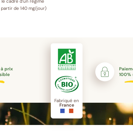
le cadre d’un régime
partir de 140 mg/jour)
 à prix
Paieme
sible
100% 
Fabriqué en
France