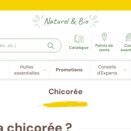
e fidélité récompensée : 5€ de réduction dès 100 points cu
Naturel
&
Bio
Points de
Co
Catalogue
vente
avan
Huiles
Conseils
Promotions
essentielles
d'Experts
Chicorée
a chicorée ?