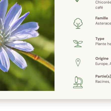
Chicorée
café
Famille
Asterac
Type
Plante h
Origine
Europe, 
Partie(s)
Racines,