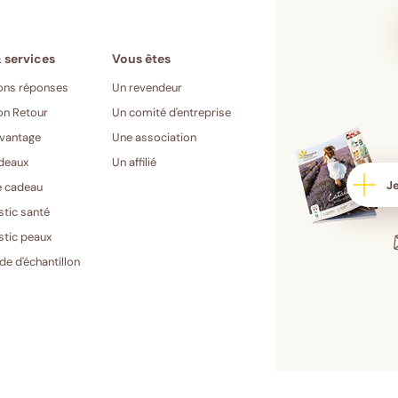
ons réponses
Un revendeur
on Retour
Un comité d'entreprise
vantage
Une association
deaux
Un affilié
Je
e cadeau
stic santé
stic peaux
e d'échantillon