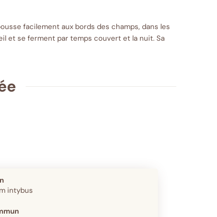
 pousse facilement aux bords des champs, dans les
eil et se ferment par temps couvert et la nuit. Sa
ée
in
m intybus
mmun