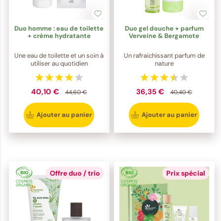
Duo homme : eau de toilette
Duo gel douche + parfum
+ crème hydratante
Verveine & Bergamote
Une eau de toilette et un soin à
Un rafraichissant parfum de
utiliser au quotidien
nature
40,10 €
36,35 €
44,60 €
40,40 €
Ajouter au panier
Ajouter au panier
Offre duo / trio
Prix spécial