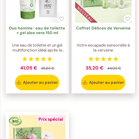
Duo homme : eau de toilette
Coffret Délices de Verveine
+ gel aloe vera 150 ml
Une eau de toilette et un gel
Votre escapade sensorielle à
multifonction idéal après le
la verveine
rasage
41,05 €
35,20 €
45,65 €
44,00 €
Ajouter au panier
Ajouter au panier
Prix spécial