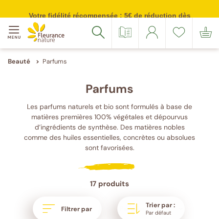
Votre
Merci
Source
Suivez-
Suivez-
Menu
adresse
de
inscription
nous
nous
Votre fidélité récompensée : 5€ de réduction dès
Accéder à : navigation
Accéder à : contenu principal
Accéder à : pied de page
100 points cumulés
email
confirmer
sur
sur
Catalogue
Se
Liste
Mon
Rechercher
(Format
votre
Facebook
Instagram
connecter
de
panier
:
e-
souhaits
exemple@gmail.com)
mail
Beauté
Parfums
Parfums
Les parfums naturels et bio sont formulés à base de
matières premières 100% végétales et dépourvus
d’ingrédients de synthèse. Des matières nobles
comme des huiles essentielles, concrètes ou absolues
sont favorisées.
17 produits
Trier par :
Filtrer par
Par défaut