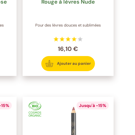
ose
Rouge à lèvres Nude
ées
Pour des lèvres douces et sublimées
16,10 €
Ajouter au panier
 -15%
Jusqu'à -15%