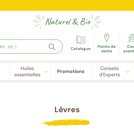
e fidélité récompensée : 5€ de réduction dès 100 points cu
Naturel
&
Bio
Points de
Co
Catalogue
vente
avan
Huiles
Conseils
Promotions
essentielles
d'Experts
Lèvres