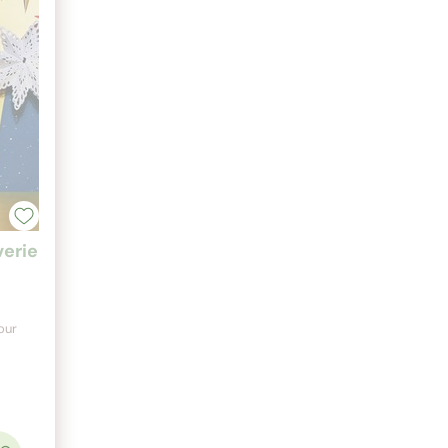
verie
our