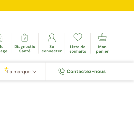
mulés
de
Diagnostic
Se
Liste de
Mon
tage
Santé
connecter
souhaits
panier
Contactez-nous
La marque