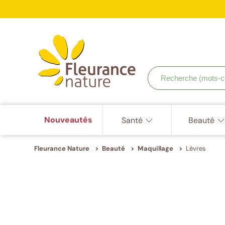
ISO
9001,
Accéder à : navigation
Accéder à : contenu principal
Accéder à : pied de page
ISO
Votr
22000,
ISO
22716
Recherche
(mots-
clés,
etc.)
Nouveautés
Santé
Beauté
Fleurance Nature
Beauté
Maquillage
Lèvres