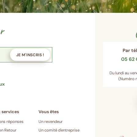
r
Par t
JE M'INSCRIS !
05 62 
Du lundi au ven
(Numéro n
aux
ons réponses
Un revendeur
on Retour
Un comité d'entreprise