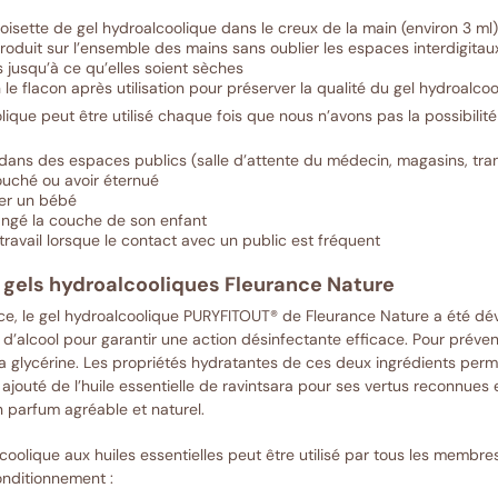
isette de gel hydroalcoolique dans le creux de la main (environ 3 ml)
roduit sur l’ensemble des mains sans oublier les espaces interdigitau
s jusqu’à ce qu’elles soient sèches
le flacon après utilisation pour préserver la qualité du gel hydroalco
lique peut être utilisé chaque fois que nous n’avons pas la possibilit
 dans des espaces publics (salle d’attente du médecin, magasins, tra
ouché ou avoir éternué
er un bébé
angé la couche de son enfant
 travail lorsque le contact avec un public est fréquent
 gels hydroalcooliques Fleurance Nature
ce, le gel hydroalcoolique PURYFITOUT® de Fleurance Nature a été dév
d’alcool pour garantir une action désinfectante efficace. Pour préveni
 la glycérine. Les propriétés hydratantes de ces deux ingrédients per
jouté de l’huile essentielle de ravintsara pour ses vertus reconnues e
 parfum agréable et naturel.
coolique aux huiles essentielles peut être utilisé par tous les membres 
nditionnement :