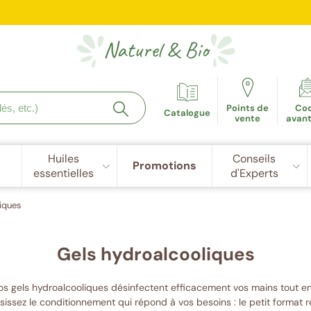
e fidélité récompensée : 5€ de réduction dès 100 points cu
Naturel
&
Bio
Points de
Co
Catalogue
vente
avan
Huiles
Conseils
Promotions
essentielles
d'Experts
iques
Gels hydroalcooliques
nos gels hydroalcooliques désinfectent efficacement vos mains tout en
isissez le conditionnement qui répond à vos besoins : le petit format r