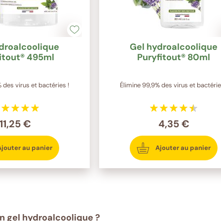
droalcoolique
Gel hydroalcoolique
itout® 495ml
Puryfitout® 80ml
 des virus et bactéries !
Élimine 99,9% des virus et bactérie
11,25 €
4,35 €
Ajouter au panier
Ajouter au panier
un gel hydroalcoolique ?