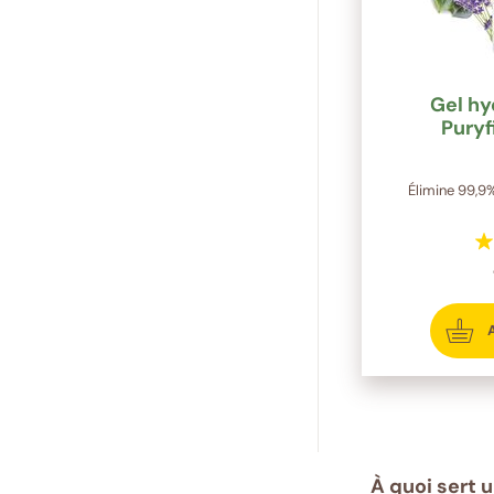
Gel hy
Puryf
Élimine 99,9%
À quoi sert 