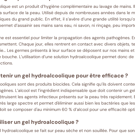
lique est un produit d’hygiène complémentaire au lavage de mains. Il
la surface de la peau. Utilisé depuis de nombreuses années dans le mili
ques du grand public. En effet, il s’avère d’une grande utilité lorsqu’
ermet d’assainir ses mains sans eau, ni savon, ni rinçage, peu importe 
e est essentiel pour limiter la propagation des agents pathogènes. En
mettent. Chaque jour, elles rentrent en contact avec divers objets, tel
e… Les germes présents à leur surface se déposent sur nos mains et c
e bouche. L’utilisation d’une solution hydroalcoolique permet donc d
ctions.
tenir un gel hydroalcoolique pour être efficace ?
ooliques sont des produits biocides. Cela signifie qu’ils doivent con
ènes. L’alcool est l’ingrédient indispensable que doit contenir un ge
truisent les agents infectieux présents sur la peau très rapidement. En
très large spectre et permet d'éliminer aussi bien les bactéries que les
doit se composer d'au minimum 60 % d’alcool pour une efficacité opt
iser un gel hydroalcoolique ?
el hydroalcoolique se fait sur peau sèche et non souillée. Pour que son 