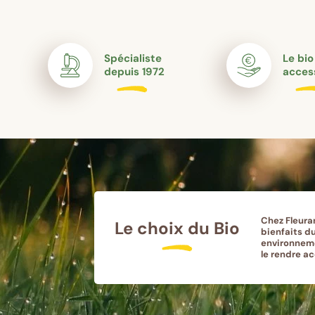
Spécialiste
Le bio
depuis 1972
acces
Chez Fleura
Le choix du Bio
bienfaits du
environneme
le rendre a