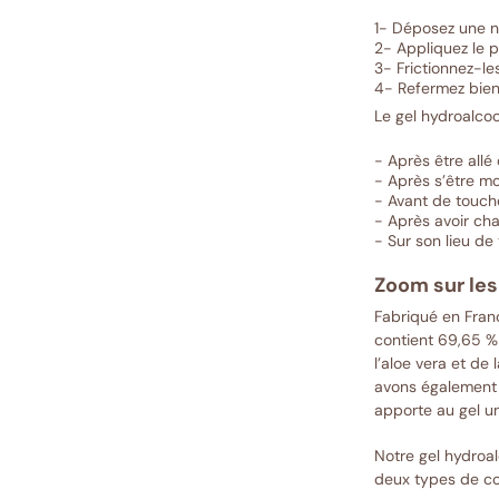
1- Déposez une no
2- Appliquez le p
3- Frictionnez-le
4- Refermez bien 
Le gel hydroalcoo
- Après être allé
- Après s’être m
- Avant de touch
- Après avoir ch
- Sur son lieu de
Zoom sur les
Fabriqué en Fran
contient 69,65 % 
l’aloe vera et de
avons également a
apporte au gel un
Notre gel hydroal
deux types de co