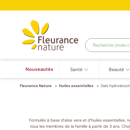
ISO
9001,
Accéder à : navigation
Accéder à : contenu principal
Accéder à : pied de page
Votr
ISO
22000,
ISO
22716
Recherche
(mots-
clés,
etc.)
Nouveautés
Santé
Beauté
Fleurance Nature
Huiles essentielles
Gels hydroalcool
Formulés à base d’aloe vera et d’huiles essentielles, 
tous les membres de la famille à partir de 3 ans. Cho