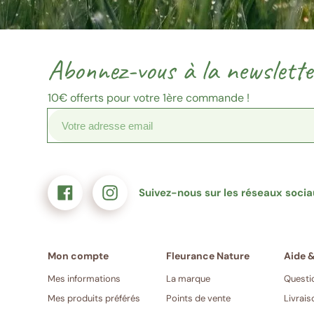
Votre
Merci
Source
Suivez-
Suivez-
adresse
de
inscription
nous
nous
email
confirmer
sur
sur
Abonnez-vous à la newslette
(Format
votre
Facebook
Instagram
:
e-
exemple@gmail.com)
mail
10€
offerts pour votre 1ère commande !
Suivez-nous sur les réseaux soci
Mes informations
La marque
Questi
Mes produits préférés
Points de vente
Livrais