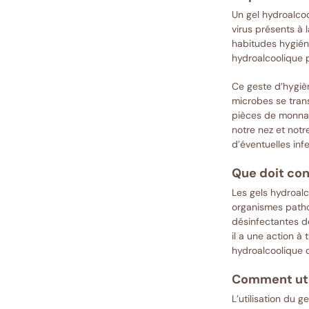
Un gel hydroalcoo
virus présents à 
habitudes hygiéni
hydroalcoolique p
Ce geste d’hygièn
microbes se trans
pièces de monnai
notre nez et notr
d’éventuelles infe
Que doit con
Les gels hydroalc
organismes pathog
désinfectantes dé
il a une action à 
hydroalcoolique 
Comment util
L’utilisation du g