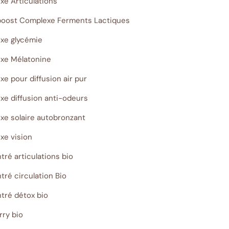
xe Articulations
oboost Complexe Ferments Lactiques
exe glycémie
exe Mélatonine
e pour diffusion air pur
xe diffusion anti-odeurs
xe solaire autobronzant
xe vision
ré articulations bio
ré circulation Bio
tré détox bio
rry bio