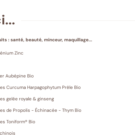
...
ts : santé, beauté, minceur, maquillage...
lénium Zinc
ier Aubépine Bio
les Curcuma Harpagophytum Prêle Bio
es gelée royale & ginseng
es de Propolis - Échinacée - Thym Bio
es Toniform® Bio
chinois