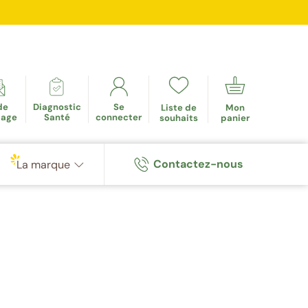
mulés
de
Diagnostic
Se
Liste de
Mon
tage
Santé
connecter
souhaits
panier
Contactez-nous
La marque