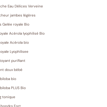
uche Eau Délices Verveine
îcheur jambes légères
 Gelée royale Bio
yale Acérola lyophilisé Bio
oyale Acérola bio
oyale Lyophilisee
toyant purifiant
ant doux bébé
biloba bio
biloba PLUS Bio
g tonique
Chondro Fort