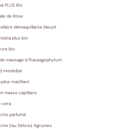
ma PLUS Bio
rale de Rose
ellaire démaquillante bleuet
olzia plus bio
vure bio
 de massage à l'harpagophytum
id immédiat
hydra-matifiant
nt masse capillaire
e vera
ouche parfumé
uche Eau Délices Agrumes