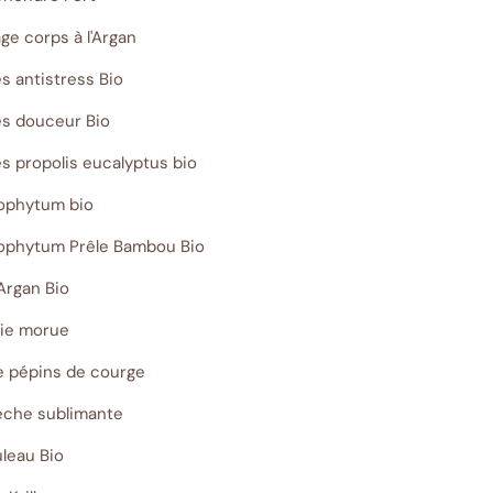
e corps à l'Argan
 antistress Bio
s douceur Bio
 propolis eucalyptus bio
gophytum bio
gophytum Prêle Bambou Bio
Argan Bio
oie morue
de pépins de courge
sèche sublimante
leau Bio