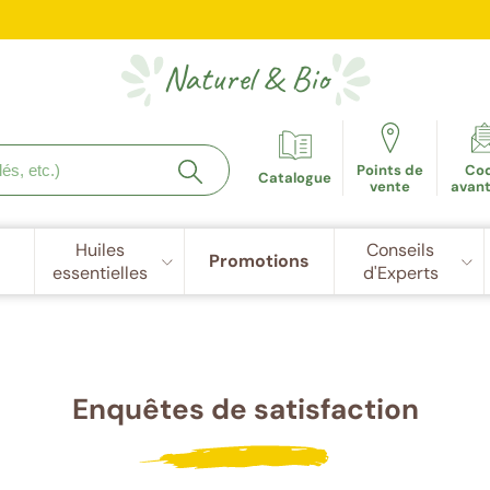
e fidélité récompensée : 5€ de réduction dès 100 points cu
Naturel
&
Bio
Points de
Co
Catalogue
vente
avan
Huiles
Conseils
Promotions
essentielles
d'Experts
Enquêtes de satisfaction