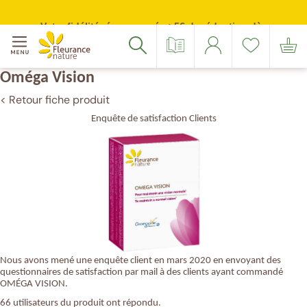
Votre
Merci
Source
Suivez-
Suivez-
Menu
adresse
de
inscription
nous
nous
Accéder à : navigation
Accéder à : contenu principal
Accéder à : pied de page
Votre fidélité récompensée : 5€ de réduction dès
email
confirmer
sur
sur
Catalogue
Se
Liste
Mon
Rechercher
100 points cumulés
(Format
votre
Facebook
Instagram
connecter
de
panier
:
e-
souhaits
exemple@gmail.com)
mail
Oméga Vision
< Retour fiche produit
Enquête de satisfaction Clients
Nous avons mené une enquête client en mars 2020 en envoyant des
questionnaires de satisfaction par mail à des clients ayant commandé
OMÉGA VISION.
66 utilisateurs du produit ont répondu.