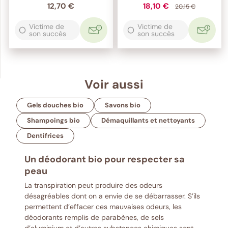
12,70 €
18,10 €
20,15 €
Victime de
Victime de
son succès
son succès
Voir aussi
Gels douches bio
Savons bio
Shampoings bio
Démaquillants et nettoyants
Dentifrices
Un déodorant bio pour respecter sa
peau
La transpiration peut produire des odeurs
désagréables dont on a envie de se débarrasser. S’ils
permettent d’effacer ces mauvaises odeurs, les
déodorants remplis de parabènes, de sels
d’aluminium et d’autres substances chimiques sont