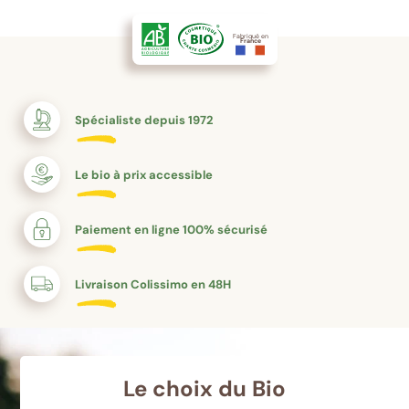
89 AV DE WAGRAM
PARIS 75017
Fabriqué en
France
PHARMACIE PPALE ST OUEN SELARL
16 AV GABRIEL PERI
Spécialiste depuis 1972
ST OUEN 93400
Le bio à prix accessible
PHARMACIE PRINCIPALE
106 R DU POINT DU JOUR
Paiement en ligne 100% sécurisé
BOULOGNE BILLANCOURT 92100
Livraison Colissimo en 48H
PHARMACIE GABRIEL PERI
74 AV GABRIEL PERI
GENNEVILLIERS 92230
Le choix du Bio