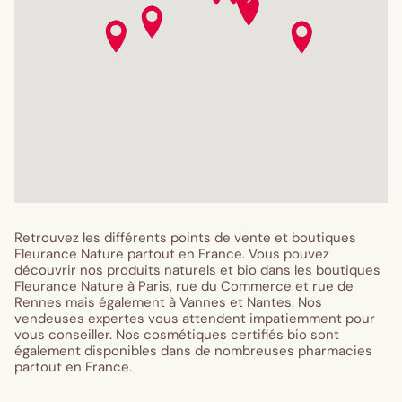
ESPACE CITY ZEN PARIS
RTE DE L ARTILLERIE
PARIS 75012
PHARMACIE DARMON
64 R DAMREMONT
PARIS 75018
Retrouvez les différents points de vente et boutiques
Fleurance Nature partout en France. Vous pouvez
découvrir nos produits naturels et bio dans les boutiques
PHARMACIE GRANDES CARRIERES
Fleurance Nature à Paris, rue du Commerce et rue de
Rennes mais également à Vannes et Nantes. Nos
83 R DAMREMONT
vendeuses expertes vous attendent impatiemment pour
PARIS 75018
vous conseiller. Nos cosmétiques certifiés bio sont
également disponibles dans de nombreuses pharmacies
partout en France.
PHARMACIE FOURNET WAGRAM SELAS