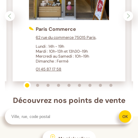
Paris Commerce
62 rue du commerce
75015 Paris,
Lundi : 14h - 19h
Mardi : 10h-13h et 13h30-19h
Mercredi au Samedi : 10h-19h
Dimanche : Fermé
01 45 87 17 58
1
sur 9
2
sur 9
3
sur 9
4
sur 9
5
sur 9
6
sur 9
7
sur 9
8
sur 9
9
sur 9
Découvrez nos points de vente
OK