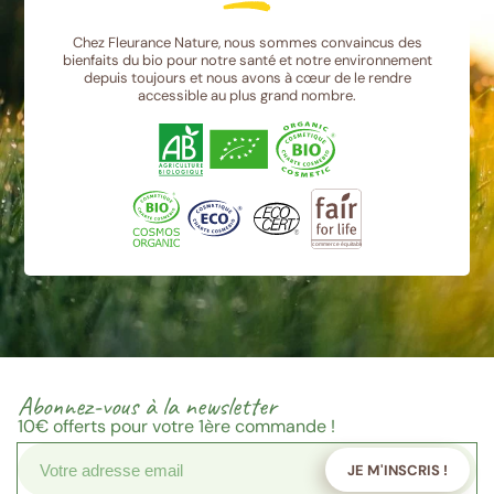
INSTITUT DE L ABBAYE
10 QU BEAUBOURG
Chez Fleurance Nature, nous sommes convaincus des
ST MAUR DES FOSSES 94100
bienfaits du bio pour notre santé et notre environnement
depuis toujours et nous avons à cœur de le rendre
accessible au plus grand nombre.
PHARMACIE DES ECOLES
667 AV ROGER SALENGRO
CHAVILLE 92370
PHARMACIE DES RAGUENETS
CTRECOMMERCIAL DES RAGUENETS
ST GRATIEN 95210
PHARMACIE DE L HERMINIER
Abonnez-vous à la newsletter
10 R CAMILLE PELLETAN
10€
offerts pour votre 1ère commande !
AULNAY SOUS BOIS 93600
JE M'INSCRIS !