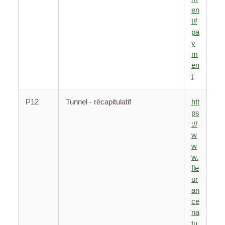
en
t#
pa
y
m
en
t
P12
Tunnel - récapitulatif
htt
ps
://
w
w
w.
fle
ur
an
ce
na
tu