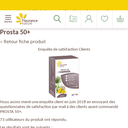
Votre
Merci
Source
Suivez-
Suivez-
Menu
adresse
de
inscription
nous
nous
Accéder à : navigation
Accéder à : contenu principal
Accéder à : pied de page
email
confirmer
sur
sur
Votre fidélité récompensée : 5€ de réduction dès
Catalogue
Se
Liste
Mon
Rechercher
100 points cumulés
(Format
votre
Facebook
Instagram
connecter
de
panier
:
e-
souhaits
exemple@gmail.com)
mail
Prosta 50+
< Retour fiche produit
Enquête de satisfaction Clients
Nous avons mené une enquête client en juin 2018 en envoyant des
questionnaires de satisfaction par mail à des clients ayant commandé
PROSTA 50+.
73 utilisateurs du produit ont répondu.
Les résultats sont les suivants :