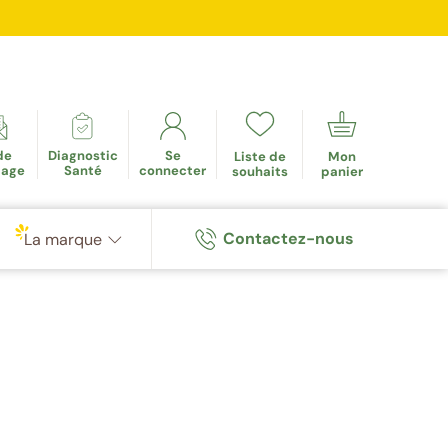
mulés
de
Diagnostic
Se
Liste de
Mon
tage
Santé
connecter
souhaits
panier
Contactez-nous
La marque