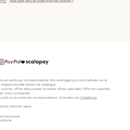
Vous avez reçu un code offre par courrier ?
 ou en vente par correspondance. Nos avantages prix sont calculés sur la
 chaque nouvelle édition de catalogue.
ourrier, offres découvertes et autres offres spéciales. Offre non cessible,
nt de votre commande.
du site ou en vente par correspondance. Consultez nos
Conditions
gnoter entre les repas.
 une économie
carbone