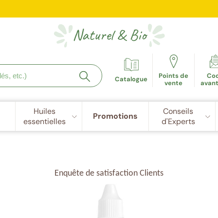
e fidélité récompensée : 5€ de réduction dès 100 points cu
Naturel
&
Bio
Points de
Co
Catalogue
vente
avan
Huiles
Conseils
Promotions
essentielles
d'Experts
Enquête de satisfaction Clients