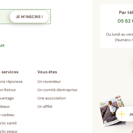
Par t
JE M'INSCRIS !
05 62 
Du lundi au ven
(Numéro n
aux
ons réponses
Un revendeur
on Retour
Un comité d'entreprise
vantage
Une association
deaux
Un affilié
Je
e cadeau
stic santé
stic peaux