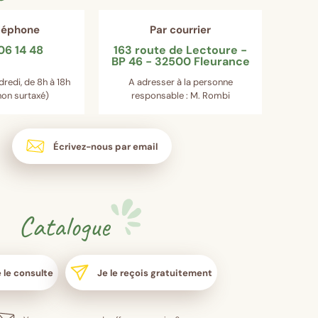
éléphone
Par courrier
06 14 48
163 route de Lectoure -
BP 46 - 32500 Fleurance
dredi, de 8h à 18h
A adresser à la personne
on surtaxé)
responsable : M. Rombi
Écrivez-nous par email
Catalogue
 le consulte
Je le reçois gratuitement