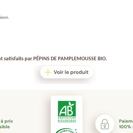
ison.
t satisfaits par
P
É
PINS DE PAMPLEMOUSSE BIO
.
 à prix
Paieme
sible
100% 