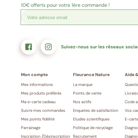
exemple@gmail.com)
mail
10€
offerts pour votre 1ère commande !
Suivez-nous sur les réseaux soci
Mes informations
La marque
Questi
Mes produits préférés
Points de vente
Livrais
Ma e-carte cadeau
Nos actifs
Code a
Suivre mes commandes
Enquetes de satisfaction
Vos ca
Mes points fidélité
Etudes scientifiques
E-cart
Parrainage
Politique de recyclage
Diagno
/
Inscription
Désinscription
Recrutement
Diagno