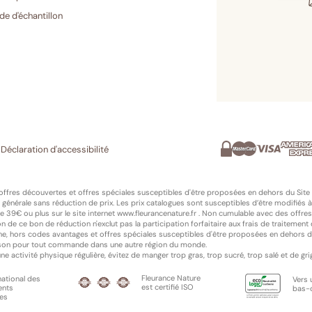
e d'échantillon
Paiement
Mastercard
Visa
American
PayPal
Scalapay
sécurisé
Express
Déclaration d'accessibilité
 offres découvertes et offres spéciales susceptibles d'être proposées en dehors du Site
générale sans réduction de prix. Les prix catalogues sont susceptibles d’être modifiés à
39€ ou plus sur le site internet www.fleurancenature.fr . Non cumulable avec des offres c
ion de ce bon de réduction n'exclut pas la participation forfaitaire aux frais de traiteme
e, hors codes avantages et offres spéciales susceptibles d'être proposées en dehors 
ivraison pour tout commande dans une autre région du monde.
e activité physique régulière, évitez de manger trop gras, trop sucré, trop salé et de gri
Fleurance Nature
national des
Vers
est certifié ISO
ents
bas-
res