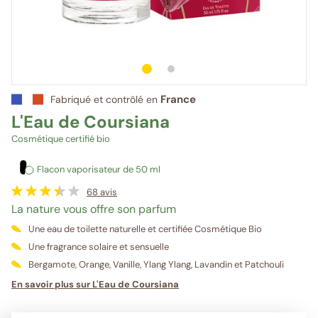
1
sur 2
2
sur 2
France
Fabriqué et contrôlé en
L'Eau de Coursiana
Cosmétique certifié bio
Flacon vaporisateur de 50 ml
68
avis
La nature vous offre son parfum
Une eau de toilette naturelle et certifiée Cosmétique Bio
Une fragrance solaire et sensuelle
Bergamote, Orange, Vanille, Ylang Ylang, Lavandin et Patchouli
En savoir plus sur L'Eau de Coursiana