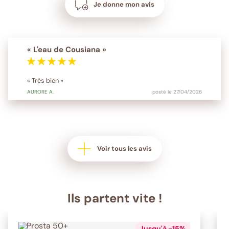
Je donne mon avis
« L'eau de Cousiana »
« Très bien »
AURORE
A.
posté le 27/04/2026
Voir tous les avis
Ils partent vite !
Jusqu'à -15%