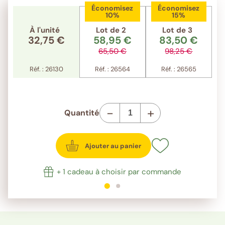
Économisez
Économisez
10%
15%
À l'unité
Lot de 2
Lot de 3
32,75 €
58,95 €
83,50 €
65,50 €
98,25 €
Réf. : 26130
Réf. : 26564
Réf. : 26565
-
+
Quantité
Ajouter au panier
+ 1 cadeau à choisir par commande
1
sur 2
2
sur 2