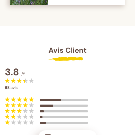
Avis Client
3.8
/5
68
avis