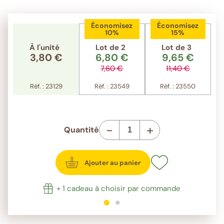
Économisez
Économisez
10%
15%
À l'unité
Lot de 2
Lot de 3
3,80 €
6,80 €
9,65 €
7,60 €
11,40 €
Réf. : 23129
Réf. : 23549
Réf. : 23550
-
+
Quantité
Ajouter au panier
+ 1 cadeau à choisir par commande
1
sur 2
2
sur 2