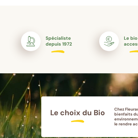
Spécialiste
Le bio
depuis 1972
acces
Chez Fleura
Le choix du Bio
bienfaits du
environneme
le rendre a