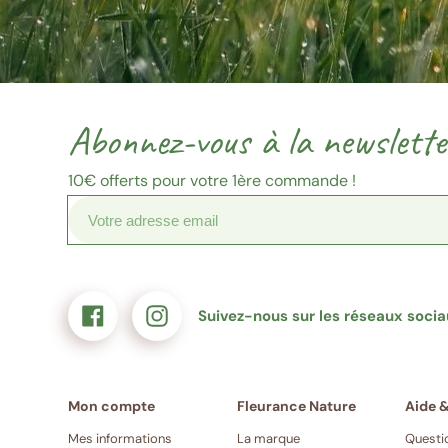
Votre
Merci
Source
Suivez-
Suivez-
adresse
de
inscription
nous
nous
email
confirmer
sur
sur
Abonnez-vous à la newslette
(Format
votre
Facebook
Instagram
:
e-
exemple@gmail.com)
mail
10€
offerts pour votre 1ère commande !
Suivez-nous sur les réseaux soci
Mes informations
La marque
Questi