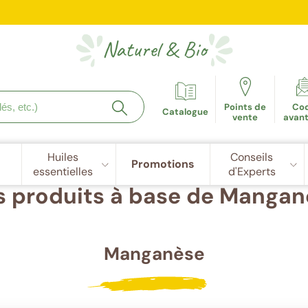
e fidélité récompensée : 5€ de réduction dès 100 points cu
Naturel
&
Bio
Points de
Co
Catalogue
vente
avan
Huiles
Conseils
Promotions
essentielles
d'Experts
s produits à base de Mangan
Manganèse