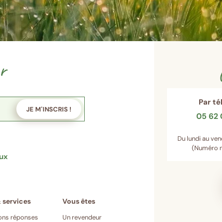
r
Par t
JE M'INSCRIS !
05 62 
Du lundi au ven
(Numéro n
aux
ons réponses
Un revendeur