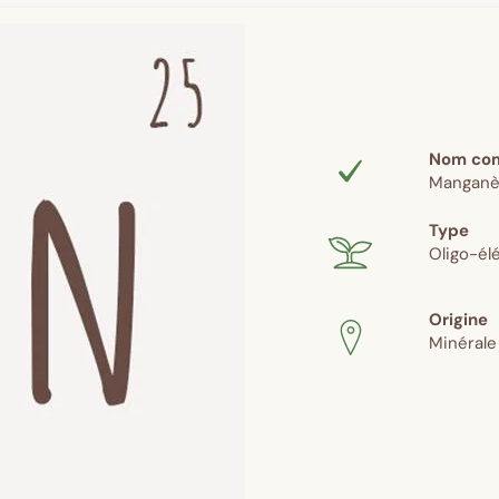
Nom co
Manganè
Type
Oligo-él
Origine
Minérale