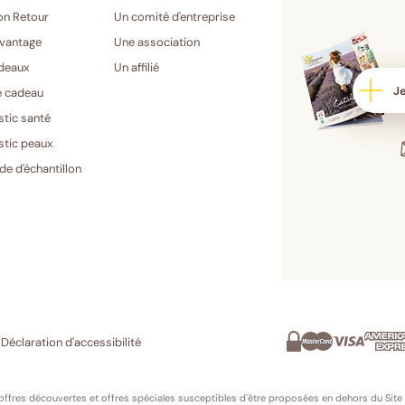
on Retour
Un comité d'entreprise
vantage
Une association
deaux
Un affilié
Je
e cadeau
stic santé
stic peaux
e d'échantillon
Paiement
Mastercard
Visa
American
PayPal
Scalapay
sécurisé
Express
Déclaration d'accessibilité
 offres découvertes et offres spéciales susceptibles d'être proposées en dehors du Site