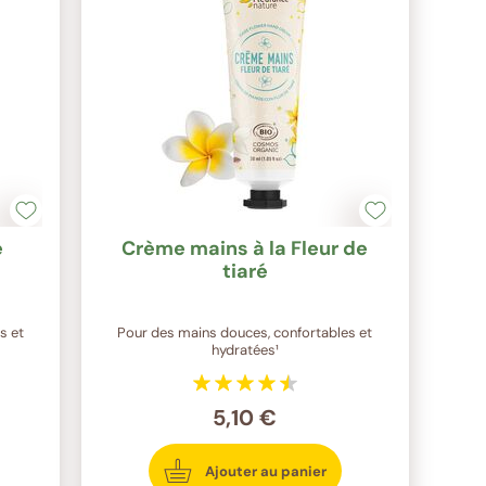
e
Crème mains à la Fleur de
tiaré
s et
Pour des mains douces, confortables et
hydratées¹
5,10 €
Ajouter au panier