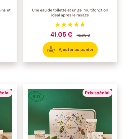
ins et
Une eau de toilette et un gel multifonction
idéal après le rasage
41,05 €
45,65 €
Ajouter au panier
écial
Prix spécial