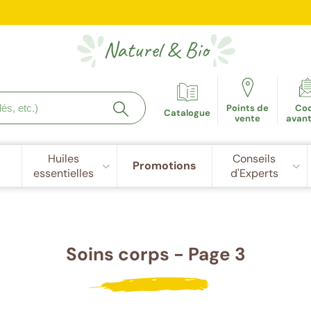
e fidélité récompensée : 5€ de réduction dès 100 points cu
Naturel
&
Bio
Points de
Co
Catalogue
vente
avan
Huiles
Conseils
Promotions
essentielles
d'Experts
Soins corps - Page 3