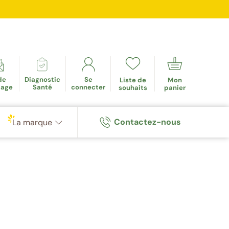
mulés
de
Diagnostic
Se
Liste de
Mon
tage
Santé
connecter
souhaits
panier
Contactez-nous
La marque