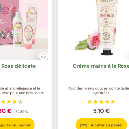
 Rose délicate
Crème mains à la Ros
té alliant l'élégance et le
Pour des mains douces, confortable
la rose pour une peau douce
hydratées¹
et hydratée
80 €
5,10 €
32,30 €
Ajouter au panier
Ajouter au panier