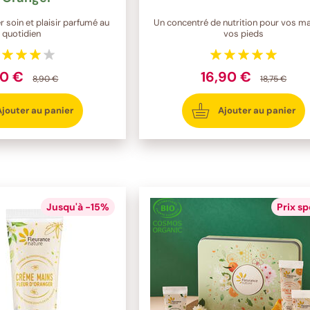
r soin et plaisir parfumé au
Un concentré de nutrition pour vos ma
quotidien
vos pieds
10 €
16,90 €
8,90 €
18,75 €
Ajouter au panier
Ajouter au panier
Jusqu'à -15%
Prix sp