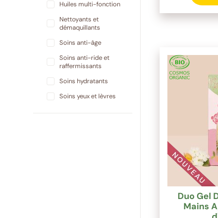
Huiles multi-fonction
Nettoyants et
démaquillants
Soins anti-âge
Soins anti-ride et
raffermissants
Soins hydratants
Soins yeux et lèvres
Duo Gel 
Mains A
d