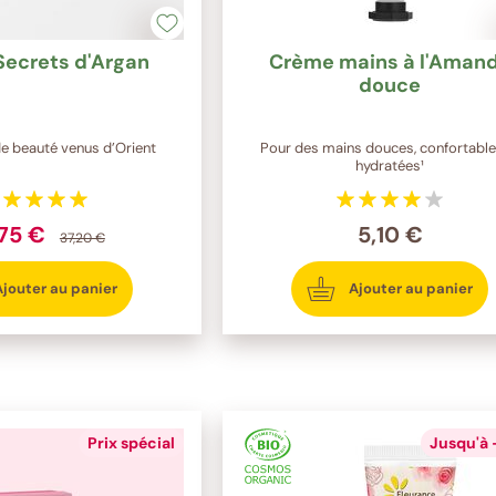
Secrets d'Argan
Crème mains à l'Aman
douce
de beauté venus d’Orient
Pour des mains douces, confortable
hydratées¹
,75 €
5,10 €
37,20 €
Ajouter au panier
Ajouter au panier
Prix spécial
Jusqu'à