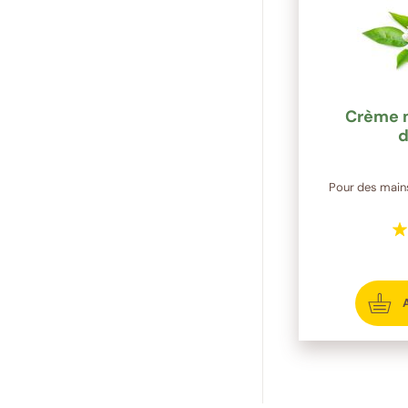
Crème m
d
Pour des mains