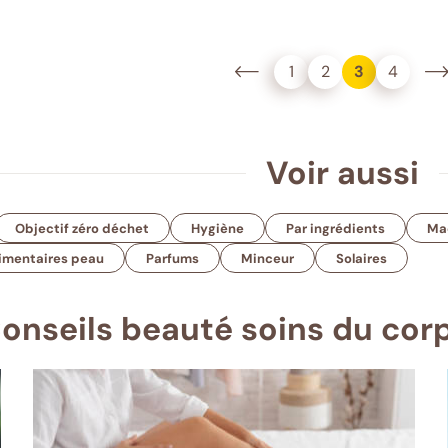
1
2
3
4
Voir aussi
Objectif zéro déchet
Hygiène
Par ingrédients
Ma
imentaires peau
Parfums
Minceur
Solaires
onseils beauté soins du cor