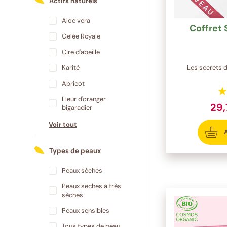
Actifs naturels
Aloe vera
Coffret 
Gelée Royale
Cire d'abeille
Les secrets 
Karité
Abricot
Fleur d'oranger
29
bigaradier
Voir tout
Types de peaux
Peaux sèches
Peaux sèches à très
sèches
Peaux sensibles
Tous types de peau