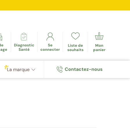
mulés
de
Diagnostic
Se
Liste de
Mon
tage
Santé
connecter
souhaits
panier
Contactez-nous
La marque