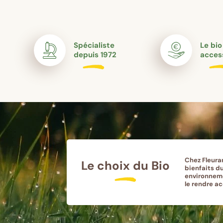
Spécialiste
Le bio
depuis 1972
acces
Chez Fleura
Le choix du Bio
bienfaits du
environneme
le rendre a