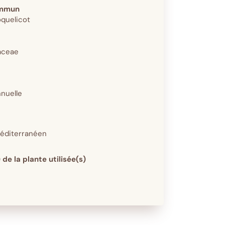
mmun
quelicot
aceae
nnuelle
éditerranéen
 de la plante utilisée(s)