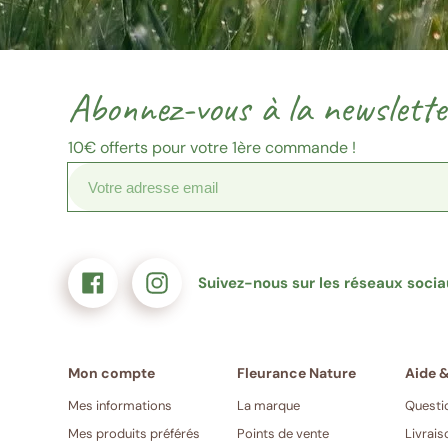
Votre
Merci
Source
Suivez-
Suivez-
adresse
de
inscription
nous
nous
email
confirmer
sur
sur
Abonnez-vous à la newslette
(Format
votre
Facebook
Instagram
:
e-
exemple@gmail.com)
mail
10€
offerts pour votre 1ère commande !
Suivez-nous sur les réseaux soci
Mes informations
La marque
Questi
Mes produits préférés
Points de vente
Livrais