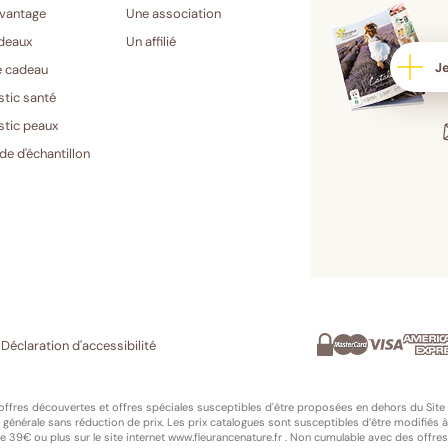
vantage
Une association
deaux
Un affilié
Je
e cadeau
stic santé
stic peaux
e d'échantillon
Paiement
Mastercard
Visa
American
PayPal
Scalapay
sécurisé
Express
Déclaration d'accessibilité
 offres découvertes et offres spéciales susceptibles d'être proposées en dehors du Site
générale sans réduction de prix. Les prix catalogues sont susceptibles d’être modifiés à
39€ ou plus sur le site internet www.fleurancenature.fr . Non cumulable avec des offres c