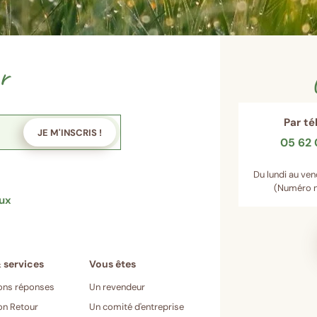
r
Par t
JE M'INSCRIS !
05 62 
Du lundi au ven
(Numéro n
aux
ons réponses
Un revendeur
on Retour
Un comité d'entreprise