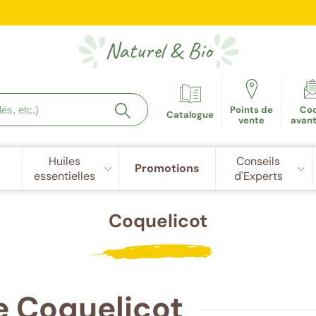
e fidélité récompensée : 5€ de réduction dès 100 points cu
Naturel
&
Bio
Points de
Co
Catalogue
vente
avan
Huiles
Conseils
Promotions
essentielles
d'Experts
Coquelicot
e Coquelicot