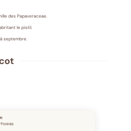
mille des Papaveraceae.
itant le pistil.
 à septembre.
cot
in
rhoeas