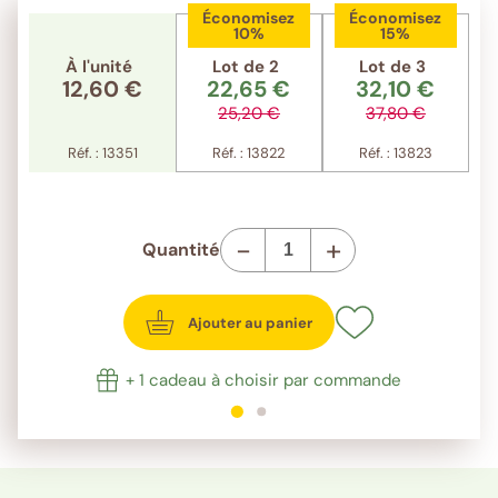
Économisez
Économisez
10%
15%
À l'unité
Lot de 2
Lot de 3
12,60 €
22,65 €
32,10 €
25,20 €
37,80 €
Réf. : 13351
Réf. : 13822
Réf. : 13823
-
+
Quantité
Ajouter au panier
+ 1 cadeau à choisir par commande
1
sur 2
2
sur 2