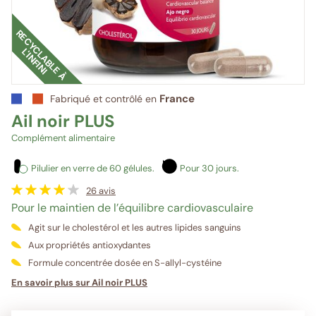
R
E
C
Y
C
L
A
B
L
E
À
'
I
N
F
I
N
I
L
France
Fabriqué et contrôlé en
Ail noir PLUS
Complément alimentaire
Pilulier en verre de 60 gélules.
Pour 30 jours.
26
avis
Pour le maintien de l’équilibre cardiovasculaire
Agit sur le cholestérol et les autres lipides sanguins
Aux propriétés antioxydantes
Formule concentrée dosée en S-allyl-cystéine
En savoir plus sur Ail noir PLUS