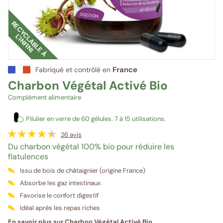
R
E
C
Y
C
L
A
B
L
E
À
'
I
N
F
I
N
I
L
France
Fabriqué et contrôlé en
Charbon Végétal Activé Bio
Complément alimentaire
Pilulier en verre de 60 gélules. 7 à 15 utilisations.
26
avis
Du charbon végétal 100% bio pour réduire les
flatulences
Issu de bois de châtaignier (origine France)
Absorbe les gaz intestinaux
Favorise le confort digestif
Idéal après les repas riches
En savoir plus sur Charbon Végétal Activé Bio