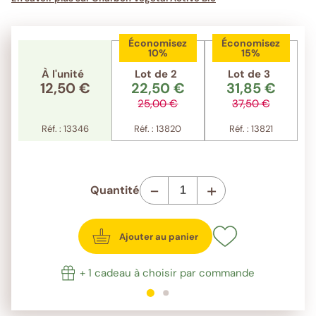
Économisez
Économisez
10%
15%
À l'unité
Lot de 2
Lot de 3
12,50 €
22,50 €
31,85 €
25,00 €
37,50 €
Réf. : 13346
Réf. : 13820
Réf. : 13821
-
+
Quantité
Ajouter au panier
+ 1 cadeau à choisir par commande
1
sur 2
2
sur 2