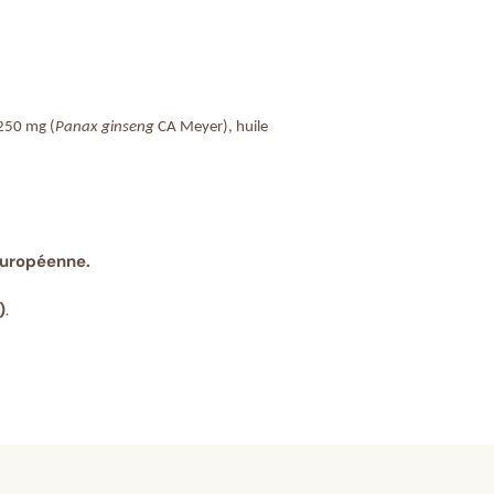
 250 mg (
Panax ginseng
CA Meyer), huile
européenne.
)
.