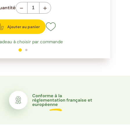
-
+
uantité
Ajouter au panier
cadeau à choisir par commande
1
sur 2
2
sur 2
Conforme à la
réglementation française et
européenne