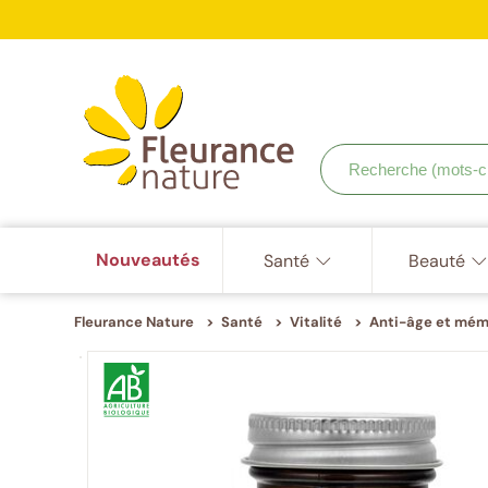
ISO
9001,
Accéder à : navigation
Accéder à : contenu principal
Accéder à : pied de page
ISO
Votr
22000,
ISO
22716
Recherche
(mots-
clés,
etc.)
Nouveautés
Santé
Beauté
Fleurance Nature
Santé
Vitalité
Anti-âge et mém