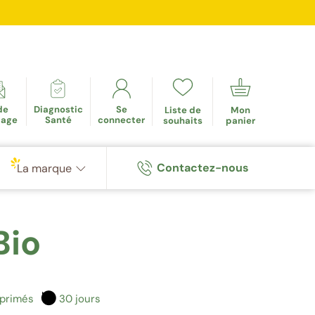
mulés
de
Diagnostic
Se
Liste de
Mon
tage
Santé
connecter
souhaits
panier
Contactez-nous
La marque
Bio
mprimés
30 jours