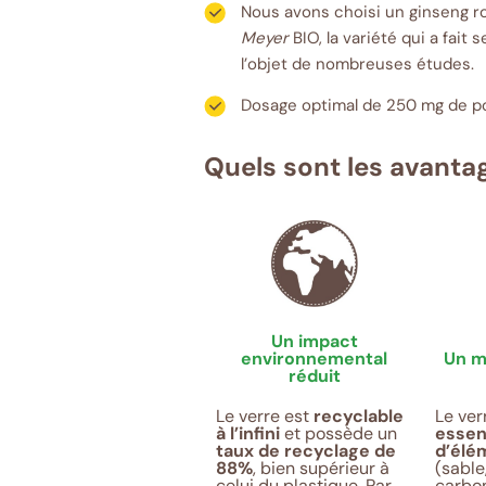
Nous avons choisi un ginseng ro
Meyer
BIO, la variété qui a fait
l’objet de nombreuses études.
Dosage optimal de 250 mg de p
Quels sont les avanta
Un impact
environnemental
Un m
réduit
Le verre est
recyclable
Le ve
à l’infini
et possède un
essen
taux de recyclage de
d’élé
88%
, bien supérieur à
(sable
celui du plastique. Par
carbo