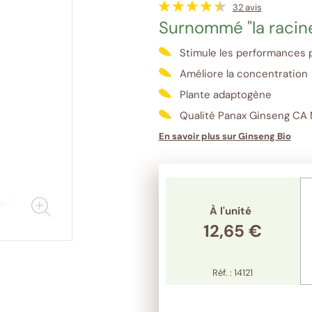
32
avis
Surnommé "la racine
Stimule les performances p
Améliore la concentration
Plante adaptogène
Qualité Panax Ginseng CA
En savoir plus sur Ginseng Bio
Afficher
les
À l'unité
images
12,65 €
en
plus
grand
format
Réf. : 14121