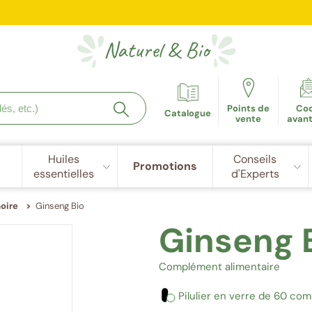
e fidélité récompensée : 5€ de réduction dès 100 points cu
Naturel
&
Bio
Points de
Co
Catalogue
vente
avan
Huiles
Conseils
Promotions
essentielles
d'Experts
oire
Ginseng Bio
Ginseng 
Complément alimentaire
Pilulier en verre de 60 co