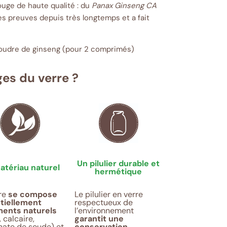
uge de haute qualité : du
Panax Ginseng CA
 ses preuves depuis très longtemps et a fait
oudre de ginseng (pour 2 comprimés)
ges du verre ?
Un pilulier durable et
atériau naturel
hermétique
rre
se compose
Le pilulier en verre
tiellement
respectueux de
ments naturels
l’environnement
, calcaire,
garantit une
nate de soude) et
conservation