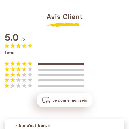
Avis Client
5.0
/5
1
avis
Je donne mon avis
« bio c'est bon. »