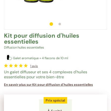
1
sur 2
2
sur 2
Kit pour diffusion d'huiles
essentielles
Diffusion huiles essentielles
Galet aromatique + 4 flacons de 10 ml
1
avis
Un galet diffuseur et ses 4 complexes d'huiles
essentielles pour votre bien-être
En savoir plus sur Kit pour diffusion d'huiles essentielles
Prix spécial