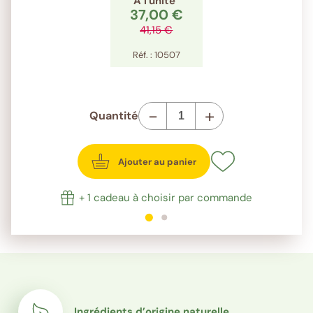
À l'unité
37,00 €
41,15 €
Réf. : 10507
-
+
Quantité
Ajouter au panier
+ 1 cadeau à choisir par commande
1
sur 2
2
sur 2
Ingrédients d’origine naturelle