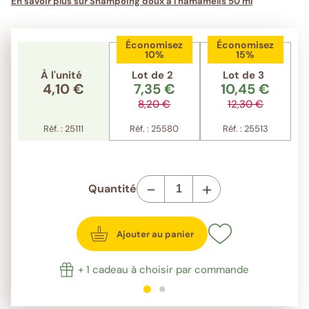
En savoir plus sur Shampoing doux à l'hamamélis 50 ml
Économisez
Économisez
10%
15%
À l'unité
Lot de 2
Lot de 3
4,10 €
7,35 €
10,45 €
8,20 €
12,30 €
Réf. : 25111
Réf. : 25580
Réf. : 25513
-
+
Quantité
Ajouter au panier
+ 1 cadeau à choisir par commande
1
sur 2
2
sur 2