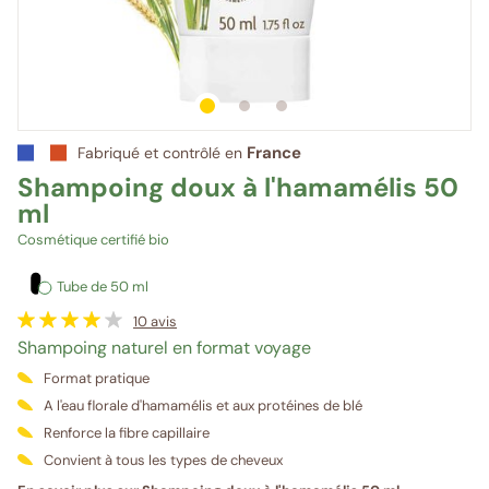
1
sur 3
2
sur 3
3
sur 3
France
Fabriqué et contrôlé en
Shampoing doux à l'hamamélis 50
ml
Cosmétique certifié bio
Tube de 50 ml
10
avis
Shampoing naturel en format voyage
Format pratique
A l'eau florale d'hamamélis et aux protéines de blé
Renforce la fibre capillaire
Convient à tous les types de cheveux