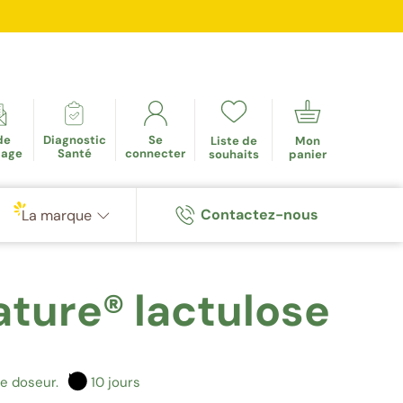
mulés
de
Diagnostic
Se
Liste de
Mon
tage
Santé
connecter
souhaits
panier
Contactez-nous
La marque
ature® lactulose
e doseur.
10 jours