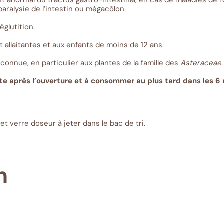
 anormal du tractus gastro-intestinal, en cas de maladies de l
paralysie de l’intestin ou mégacôlon.
églutition.
allaitantes et aux enfants de moins de 12 ans.
 connue, en particulier aux plantes de la famille des
Asteraceae
.
 après l’ouverture et à consommer au plus tard dans les 6 m
 et verre doseur à jeter dans le bac de tri.
n