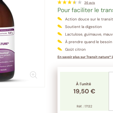
36
avis
Pour faciliter le tran
Action douce sur le transit
Soutient la digestion
Lactulose, guimauve, mauve
À prendre quand le besoin s
Goût citron
En savoir plus sur Transit nature® 
Afficher
les
images
en
À l'unité
plus
19,50 €
grand
format
Réf. : 17132