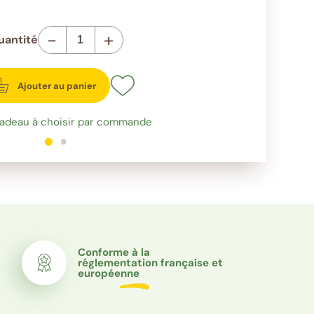
-
+
uantité
Ajouter au panier
cadeau à choisir par commande
1
sur 2
2
sur 2
Conforme à la
réglementation française et
européenne