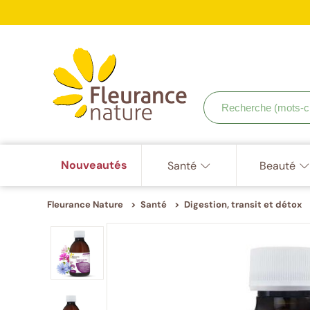
ISO
9001,
Accéder à : navigation
Accéder à : contenu principal
Accéder à : pied de page
ISO
Votr
22000,
ISO
22716
Recherche
(mots-
clés,
etc.)
Nouveautés
Santé
Beauté
Fleurance Nature
Santé
Digestion, transit et détox