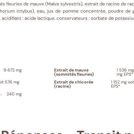
és fleuries de mauve (Malva sylvestris), extrait de racine de rac
chorium intybus), eau, jus de pomme concentrée, poudre de g
, acidifiant : acide lactique, conservateurs : sorbate de potass
9 672 mg
Extrait de mauve
1 536 mg
(sommités fleuries)
mg EPS*
oit 576 mg
Extrait de chicorée
1 152 mg so
(racine)
EPS*
240 mg