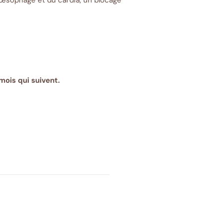
’œsophage et du cardia, un blocage
ois qui suivent.