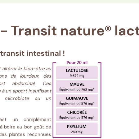
- Transit nature® lac
ransit intestinal !
altérer le bien-être au
ions de lourdeur, des
ort abdominal. Ces
à un apport insuffisant
u microbiote ou un
est un complément
 à boire au bon goût de
 des plantes reconnues