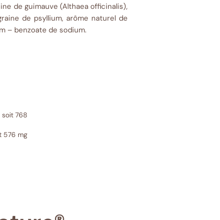
ine de guimauve (Althaea officinalis),
raine de psyllium, arôme naturel de
ium – benzoate de sodium.
 soit 768
it 576 mg