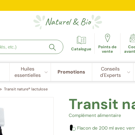
e fidélité récompensée : 5€ de réduction dès 100 points cu
Naturel
&
Bio
Points de
Co
Catalogue
vente
avan
Huiles
Conseils
Promotions
essentielles
d'Experts
Transit nature® lactulose
Transit n
Complément alimentaire
Flacon de 200 ml avec verr