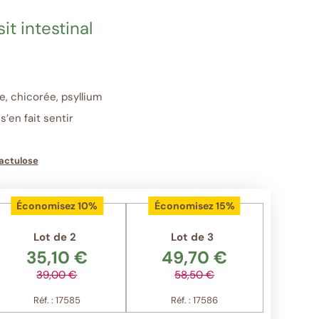
sit intestinal
, chicorée, psyllium
’en fait sentir
lactulose
Économisez 10%
Économisez 15%
Lot de 2
Lot de 3
35,10 €
49,70 €
39,00 €
58,50 €
Réf. : 17585
Réf. : 17586