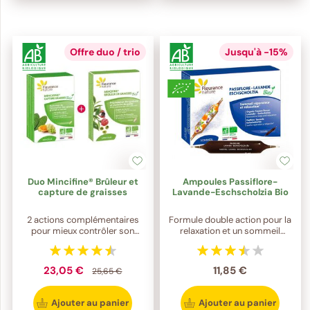
Offre duo / trio
Jusqu'à -15%
Duo Mincifine® Brûleur et
Ampoules Passiflore-
capture de graisses
Lavande-Eschscholzia Bio
2 actions complémentaires
Formule double action pour la
pour mieux contrôler son
relaxation et un sommeil
poids
réparateur
23,05 €
11,85 €
25,65 €
Ajouter au panier
Ajouter au panier