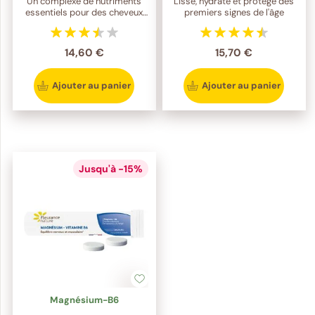
Un complexe de nutriments
Lisse, hydrate et protège des
essentiels pour des cheveux
premiers signes de l'âge
forts, denses et éclatants de
santé
14,60 €
15,70 €
Ajouter au panier
Ajouter au panier
Jusqu'à -15%
Magnésium-B6