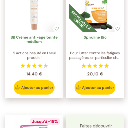
R
E
C
Y
C
L
A
B
L
E
À
'I
N
F
I
N
I
L
BB Crème anti-âge teinte
Spiruline Bio
médium
5 actions beauté en 1 seul
Pour lutter contre les fatigues
produit !
passagères, en particulier chez
la femme
14,40 €
20,10 €
Ajouter au panier
Ajouter au panier
Jusqu'à -15%