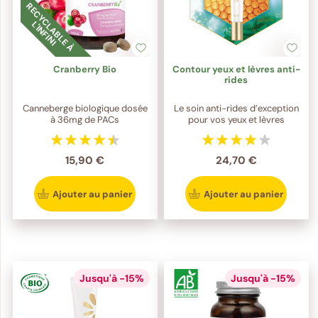
R
E
C
Y
C
L
A
B
L
E
À
'I
N
F
I
N
I
L
Cranberry Bio
Contour yeux et lèvres anti-
rides
Canneberge biologique dosée
Le soin anti-rides d’exception
à 36mg de PACs
pour vos yeux et lèvres
15,90 €
24,70 €
Ajouter au panier
Ajouter au panier
Jusqu'à -15%
Jusqu'à -15%