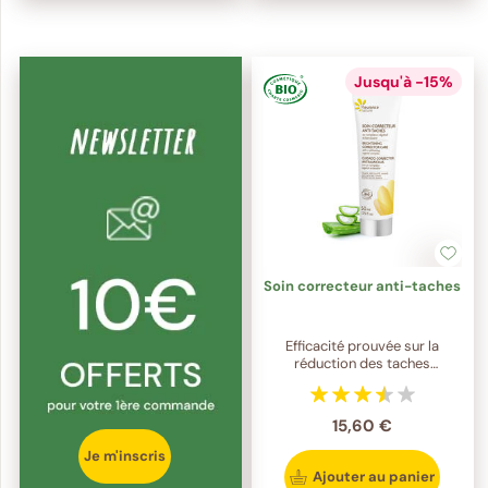
Jusqu'à -15%
Soin correcteur anti-taches
Efficacité prouvée sur la
réduction des taches
pigmentaires !
15,60 €
Je m'inscris
Ajouter au panier