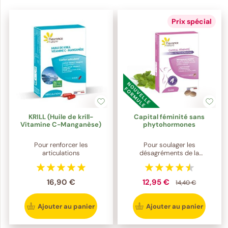
Prix spécial
KRILL (Huile de krill-
Capital féminité sans
Vitamine C-Manganèse)
phytohormones
Pour renforcer les
Pour soulager les
articulations
désagréments de la
ménopause
16,90 €
12,95 €
14,40 €
Ajouter au panier
Ajouter au panier