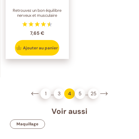
Retrouvez un bon équilibre
nerveux et musculaire
7,65 €
Ajouter au panier
1
…
3
4
5
…
25
Voir aussi
Maquillage