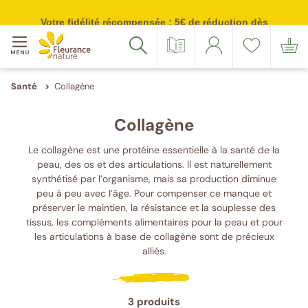
Votre
Merci
Source
Suivez-
Suivez-
Menu
adresse
de
inscription
nous
nous
Votre fidélité récompensée : 5€ de réduction dès
Accéder à : navigation
Accéder à : contenu principal
Accéder à : pied de page
email
confirmer
sur
sur
100 points cumulés
Catalogue
Se
Liste
Mon
Rechercher
(Format
votre
Facebook
Instagram
connecter
de
panier
:
e-
souhaits
exemple@gmail.com)
mail
Santé
Collagène
Collagène
Le collagène est une protéine essentielle à la santé de la
peau, des os et des articulations. Il est naturellement
synthétisé par l’organisme, mais sa production diminue
peu à peu avec l’âge. Pour compenser ce manque et
préserver le maintien, la résistance et la souplesse des
tissus, les
compléments alimentaires pour la peau
et pour
les articulations à base de collagène sont de précieux
alliés.
3 produits