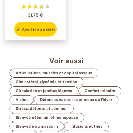
31,75 €
Ajouter au panier
Voir aussi
Articulations, muscles et capital osseux
Cholestérol, glycémie et tension
Circulation et jambes légères
Confort urinaire
Vision
Défenses naturelles et maux de l’hiver
Stress, détente et sommeil
Bien-être féminin et ménopause
Bien-être au masculin
Infusions et thés