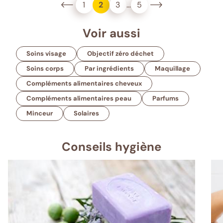
1
2
3
…
5
Voir aussi
Soins visage
Objectif zéro déchet
Soins corps
Par ingrédients
Maquillage
Compléments alimentaires cheveux
Compléments alimentaires peau
Parfums
Minceur
Solaires
Conseils hygiène