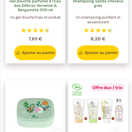
Gel douche parfumé à l'Eau
Shampoing solide cheveux
des Délices Verveine &
gras
Bergamote 200 ml
Un gel douche frais et acidulé
Un shampoing purifiant et
assainissant
7,65 €
8,20 €
Ajouter au panier
Ajouter au panier
Offre duo / trio