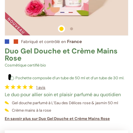
1
sur 2
2
sur 2
France
Fabriqué et contrôlé en
Duo Gel Douche et Crème Mains
Rose
Cosmétique certifié bio
Pochette composée d’un tube de 50 ml et d’un tube de 30 ml.
1
avis
Le duo pour allier soin et plaisir parfumé au quotidien
Gel douche parfumé à L’Eau des Délices rose & jasmin 50 ml
Crème mains à la rose
En savoir plus sur Duo Gel Douche et Crème Mains Rose