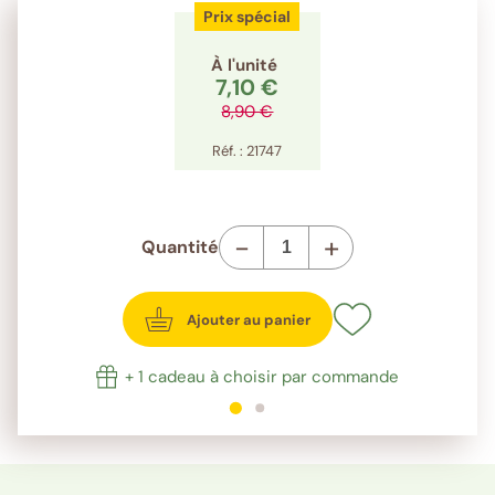
Prix spécial
À l'unité
7,10 €
8,90 €
Réf. : 21747
-
+
Quantité
Ajouter au panier
+ 1 cadeau à choisir par commande
1
sur 2
2
sur 2