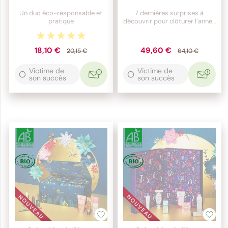
Un duo éco-responsable et
7 dernières surprises à
pratique
découvrir pour clôturer l’année
en beauté
18,10 €
49,60 €
20,15 €
64,10 €
Victime de
Victime de
son succès
son succès