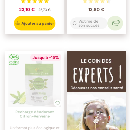
23,10 €
13,80 €
25,70 €
Victime de
Ajouter au panier
son succès
Jusqu'à -15%
Recharge déodorant
Citron-Verveine
Un format plus écologique et