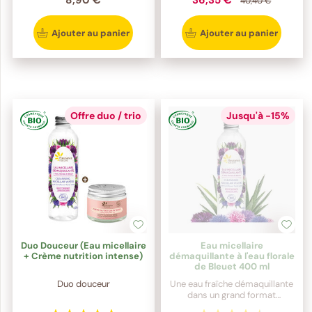
8,90 €
36,35 €
40,40 €
Ajouter au panier
Ajouter au panier
Offre duo / trio
Jusqu'à -15%
Duo Douceur (Eau micellaire
Eau micellaire
+ Crème nutrition intense)
démaquillante à l'eau florale
de Bleuet 400 ml
Duo douceur
Une eau fraîche démaquillante
dans un grand format
économique