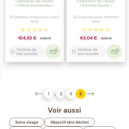
Calendrier de l’Avent
Calendrier de l’Avent
« Féérie enchantée »
« Envolée fleurie »
24 cadeaux chaque jour avant
24 surprises pour attendre
Noël
Noël
104,53 €
83,04 €
0,00 €
0,00 €
Victime de
Victime de
son succès
son succès
1
…
3
4
5
Voir aussi
Soins visage
Objectif zéro déchet