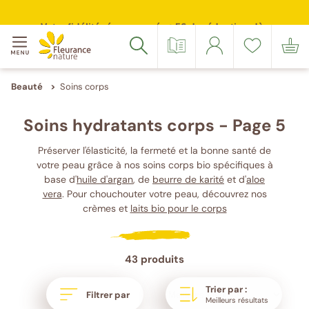
Page
Page
Votre
Merci
Source
Suivez-
Suivez-
Menu
précédente
adresse
de
inscription
nous
nous
Accéder à : navigation
Accéder à : contenu principal
Accéder à : pied de page
Votre fidélité récompensée : 5€ de réduction dès
email
confirmer
sur
sur
Catalogue
Se
Liste
Mon
Rechercher
100 points cumulés
(Format
votre
Facebook
Instagram
connecter
de
panier
:
e-
souhaits
exemple@gmail.com)
mail
Beauté
Soins corps
Soins hydratants corps - Page 5
Préserver l'élasticité, la fermeté et la bonne santé de
votre peau grâce à nos soins corps bio spécifiques à
base d'
huile d'argan
, de
beurre de karité
et d'
aloe
vera
. Pour chouchouter votre peau, découvrez nos
crèmes et
laits bio pour le corps
43 produits
Trier par :
Filtrer par
Meilleurs résultats