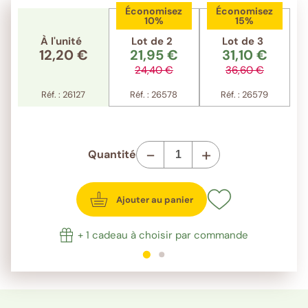
Économisez
Économisez
10%
15%
À l'unité
Lot de 2
Lot de 3
12,20 €
21,95 €
31,10 €
24,40 €
36,60 €
Réf. : 26127
Réf. : 26578
Réf. : 26579
-
+
Quantité
Ajouter au panier
+ 1 cadeau à choisir par commande
1
sur 2
2
sur 2