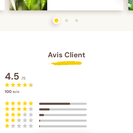
1
sur 3
2
sur 3
3
sur 3
Avis Client
4.5
/5
100
avis