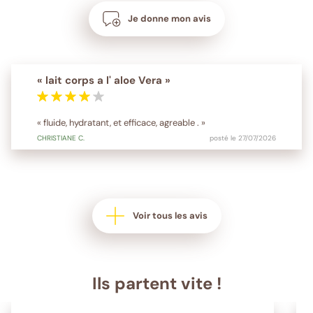
Je donne mon avis
« lait corps a l' aloe Vera »
« fluide, hydratant, et efficace, agreable . »
CHRISTIANE
C.
posté le 27/07/2026
Voir tous les avis
Ils partent vite !