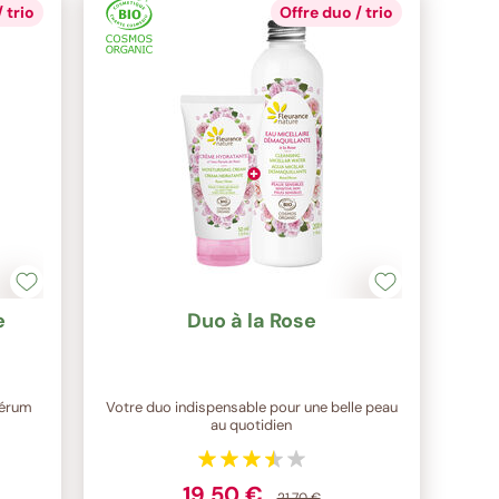
 trio
Offre duo / trio
e
Duo à la Rose
sérum
Votre duo indispensable pour une belle peau
au quotidien
19,50 €
21,70 €