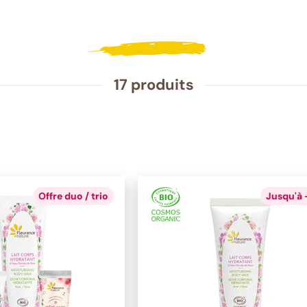
17 produits
Offre duo / trio
Jusqu'à