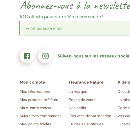
Abonnez-vous à la newslette
(Format
votre
Facebook
Instagram
:
e-
exemple@gmail.com)
mail
10€
offerts pour votre 1ère commande !
Suivez-nous sur les réseaux soci
Mes informations
La marque
Questi
Mes produits préférés
Points de vente
Livrais
Ma e-carte cadeau
Nos actifs
Code a
Suivre mes commandes
Enquetes de satisfaction
Vos ca
Mes points fidélité
Etudes scientifiques
E-cart