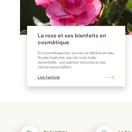
La rose et ses bienfaits en
cosmétique
En cosmétique bio, la rose se décline en eau
florale, hydrolat, eau de rose, huile
essentielle… son parfum envoûte et ses
vertus ensorcellent.
Lire l’article