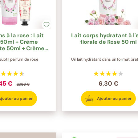
s à la rose : Lait
Lait corps hydratant à l'
150ml + Crème
florale de Rose 50 ml
te 50ml + Crème
ins 30ml
 subtil parfum de rose
Un lait hydratant dans un format pra
,45 €
6,30 €
27,60 €
Ajouter au panier
Ajouter au panier