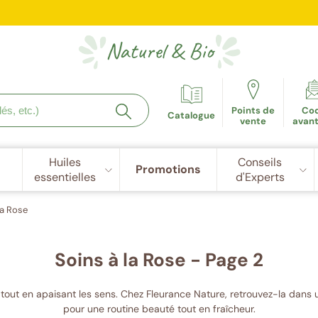
e fidélité récompensée : 5€ de réduction dès 100 points cu
Naturel
&
Bio
Points de
Co
Catalogue
vente
avan
Huiles
Conseils
Promotions
essentielles
d'Experts
la Rose
Soins à la Rose - Page 2
 peau tout en apaisant les sens. Chez Fleurance Nature, retrouvez-la da
pour une routine beauté tout en fraîcheur.