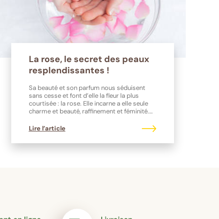
La rose, le secret des peaux
resplendissantes !
Sa beauté et son parfum nous séduisent
sans cesse et font d’elle la fleur la plus
courtisée : la rose. Elle incarne a elle seule
charme et beauté, raffinement et féminité.
(Re-)Découvrez toutes les vertus beauté
d’une fleur piquante !
Lire l’article