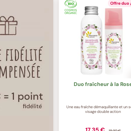
Offre duo /
Duo fraîcheur à la Ros
Une eau fraîche démaquillante et un 
visage double action
17,35 €
19,30 €