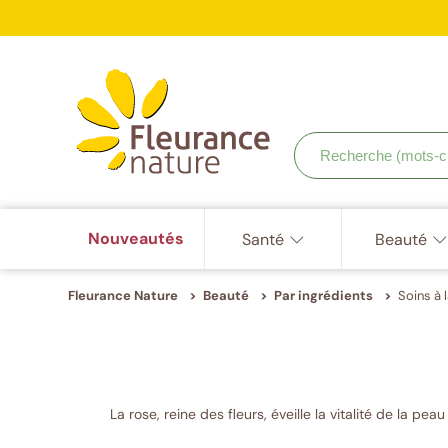
ISO
9001,
Accéder à : navigation
Accéder à : contenu principal
Accéder à : pied de page
Votr
ISO
22000,
ISO
22716
Recherche
(mots-
clés,
etc.)
Nouveautés
Santé
Beauté
Fleurance Nature
Beauté
Par ingrédients
Soins à 
La rose, reine des fleurs, éveille la vitalité de la