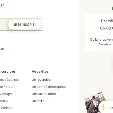
r
Par t
JE M'INSCRIS !
05 62 
Du lundi au ven
(Numéro n
aux
ons réponses
Un revendeur
on Retour
Un comité d'entreprise
vantage
Une association
deaux
Un affilié
Je
e cadeau