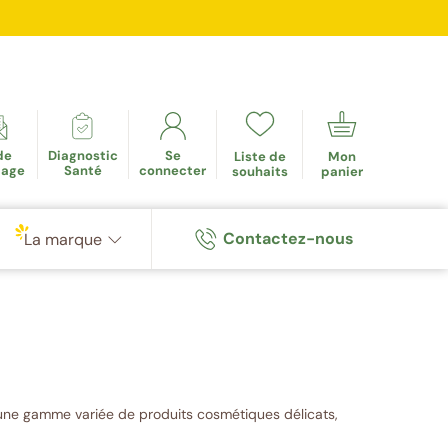
mulés
de
Diagnostic
Se
Liste de
Mon
tage
Santé
connecter
souhaits
panier
Contactez-nous
La marque
ns une gamme variée de produits cosmétiques délicats,