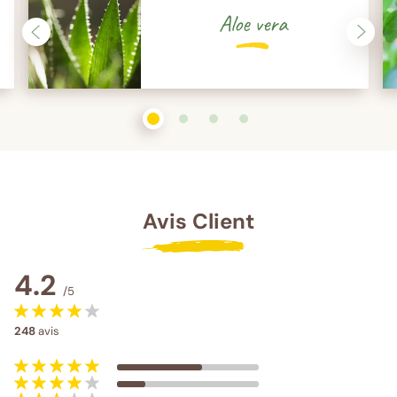
Aloe vera
1
sur 4
2
sur 4
3
sur 4
4
sur 4
Avis Client
4.2
/5
248
avis