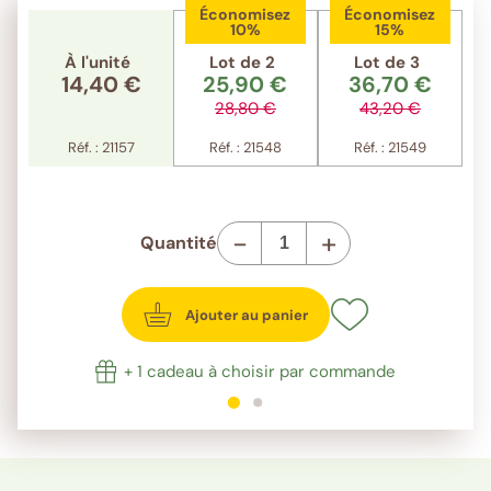
Économisez
Économisez
10%
15%
À l'unité
Lot de 2
Lot de 3
14,40 €
25,90 €
36,70 €
28,80 €
43,20 €
Réf. : 21157
Réf. : 21548
Réf. : 21549
-
+
Quantité
Ajouter au panier
+ 1 cadeau à choisir par commande
1
sur 2
2
sur 2