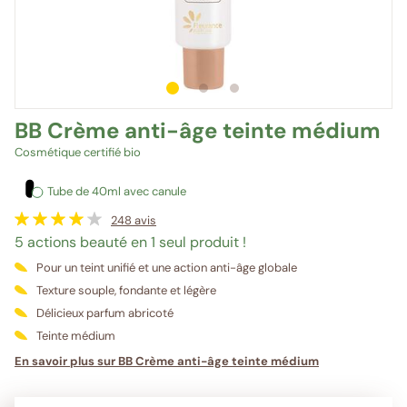
1
sur 3
2
sur 3
3
sur 3
BB Crème anti-âge teinte médium
Cosmétique certifié bio
Tube de 40ml avec canule
248
avis
5 actions beauté en 1 seul produit !
Pour un teint unifié et une action anti-âge globale
Texture souple, fondante et légère
Délicieux parfum abricoté
Teinte médium
En savoir plus sur BB Crème anti-âge teinte médium