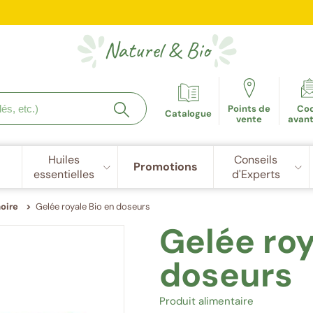
e fidélité récompensée : 5€ de réduction dès 100 points cu
Naturel
&
Bio
Points de
Co
Catalogue
vente
avan
Huiles
Conseils
Promotions
essentielles
d'Experts
oire
Gelée royale Bio en doseurs
Gelée roy
doseurs
Produit alimentaire