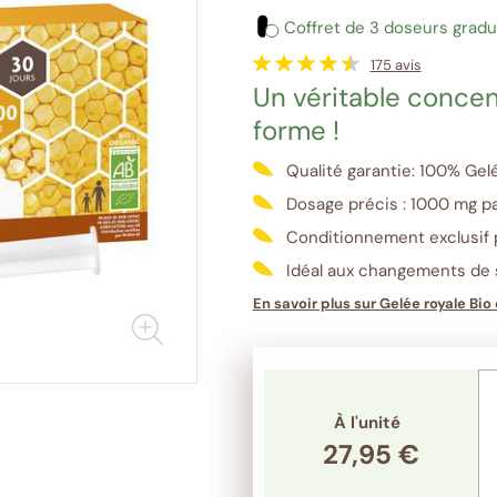
Coffret de 3 doseurs gradu
175
avis
Un véritable concen
forme !
Qualité garantie: 100% Gel
Dosage précis : 1000 mg pa
Conditionnement exclusif 
Idéal aux changements de 
En savoir plus sur Gelée royale Bio
Afficher
les
images
en
plus
grand
format
À l'unité
27,95 €