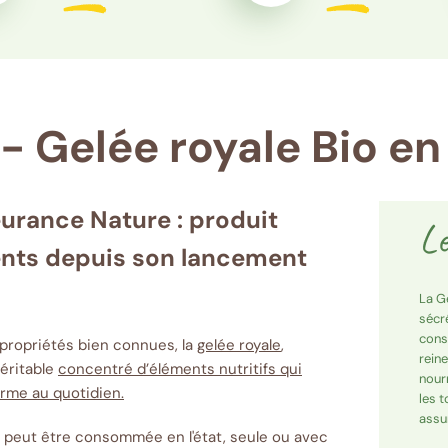
- Gelée royale Bio e
eurance Nature : produit
Le
ients depuis son lancement
La G
sécré
const
 propriétés bien connues, la
gelée royale
,
rein
véritable
concentré d’éléments nutritifs qui
nour
orme au quotidien.
les t
assu
e peut être consommée en l'état, seule ou avec