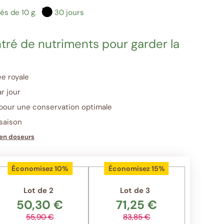
és de 10 g.
30 jours
tré de nutriments pour garder la
ée royale
r jour
pour une conservation optimale
saison
 en doseurs
Économisez 10%
Économisez 15%
Lot de 2
Lot de 3
50,30 €
71,25 €
55,90 €
83,85 €