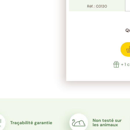
Réf. : 03130
Q
rêt
+ 1 
Non testé sur
Traçabilité garantie
les animaux