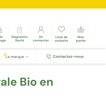
mulés
de
Diagnostic
Se
Liste de
Mon
tage
Santé
connecter
souhaits
panier
Contactez-nous
La marque
ale Bio en