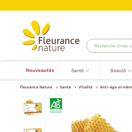
ISO
9001,
Accéder à : navigation
Accéder à : contenu principal
Accéder à : pied de page
ISO
Votr
22000,
ISO
22716
Recherche
(mots-
clés,
etc.)
Nouveautés
Santé
Beauté
Fleurance Nature
Santé
Vitalité
Anti-âge et mém