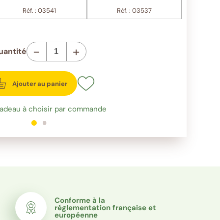
Réf. : 03541
Réf. : 03537
-
+
uantité
Ajouter au panier
cadeau à choisir par commande
1
sur 2
2
sur 2
Conforme à la
réglementation française et
européenne