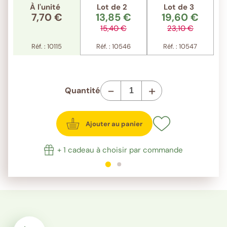
À l'unité
Lot de 2
Lot de 3
7,70 €
13,85 €
19,60 €
15,40 €
23,10 €
Réf. : 10115
Réf. : 10546
Réf. : 10547
-
+
Quantité
Ajouter au panier
+ 1 cadeau à choisir par commande
1
sur 2
2
sur 2