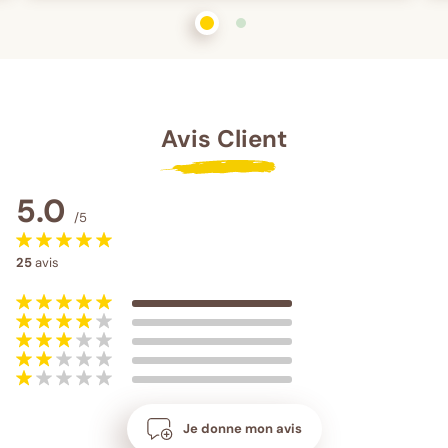
1
sur 2
2
sur 2
Avis Client
5.0
/5
25
avis
Je donne mon avis