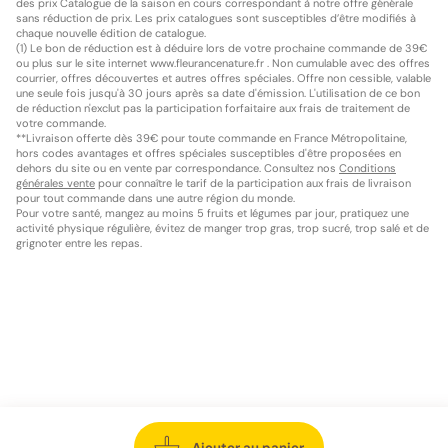
des prix Catalogue de la saison en cours correspondant à notre offre générale
sans réduction de prix. Les prix catalogues sont susceptibles d’être modifiés à
chaque nouvelle édition de catalogue.
(1) Le bon de réduction est à déduire lors de votre prochaine commande de 39€
ou plus sur le site internet www.fleurancenature.fr . Non cumulable avec des offres
courrier, offres découvertes et autres offres spéciales. Offre non cessible, valable
une seule fois jusqu'à 30 jours après sa date d'émission. L'utilisation de ce bon
de réduction n'exclut pas la participation forfaitaire aux frais de traitement de
votre commande.
**Livraison offerte dès 39€ pour toute commande en France Métropolitaine,
hors codes avantages et offres spéciales susceptibles d'être proposées en
dehors du site ou en vente par correspondance. Consultez nos
Conditions
générales vente
pour connaître le tarif de la participation aux frais de livraison
pour tout commande dans une autre région du monde.
Pour votre santé, mangez au moins 5 fruits et légumes par jour, pratiquez une
activité physique régulière, évitez de manger trop gras, trop sucré, trop salé et de
grignoter entre les repas.
Ajouter au panier