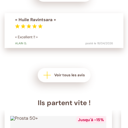
« Huile Ravintsara »
« Excellent !! »
ALAIN
G.
posté le 18/04/2026
Voir tous les avis
Ils partent vite !
Jusqu'à -15%