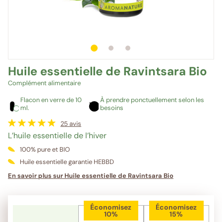
1
sur 3
2
sur 3
3
sur 3
Huile essentielle de Ravintsara Bio
Complément alimentaire
Flacon en verre de 10
À prendre ponctuellement selon les
ml.
besoins
25
avis
L’huile essentielle de l’hiver
100% pure et BIO
Huile essentielle garantie HEBBD
En savoir plus sur Huile essentielle de Ravintsara Bio
Économisez
Économisez
10%
15%