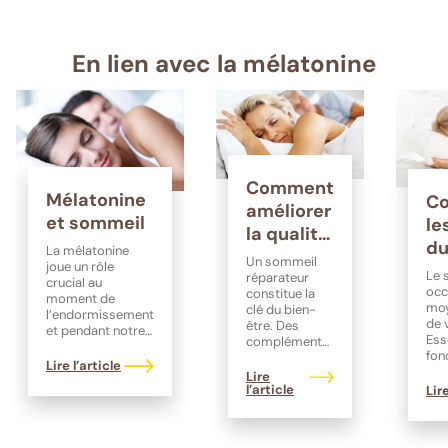
En lien avec la mélatonine
Comment
Mélatonine
C
améliorer
et sommeil
le
la qualité
du
La mélatonine
de son
Un sommeil
joue un rôle
mi
Le 
sommeil
réparateur
crucial au
do
occ
constitue la
moment de
?
moy
clé du bien-
se
l’endormissement
de 
être. Des
et pendant notre
Ess
compléments
sommeil.
fon
alimentaires,
Véritable
Lire l’article
de 
notamment à
Lire
régulateur de
som
base de
l’article
Lire
notre horloge
pou
mélatonine,
interne, elle existe
Sur
peuvent vous
aussi sous forme
mod
aider à mieux
de complément