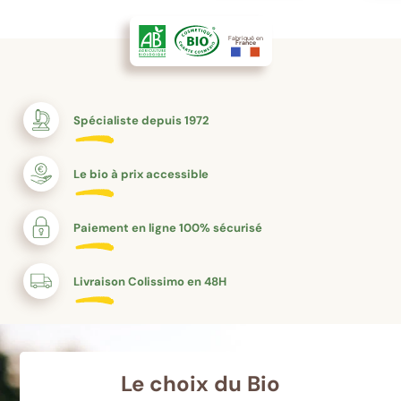
séd
dormir, tout
alimentaire.
aut
comme
Explications.
de 
certaines
Fabriqué en
France
qui
plantes, telles
que la
valériane ou la
mélisse.
Spécialiste depuis 1972
Le bio à prix accessible
Paiement en ligne 100% sécurisé
Livraison Colissimo en 48H
Le choix du Bio