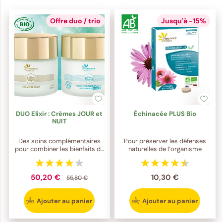
Offre duo / trio
Jusqu'à -15%
DUO Elixir : Crèmes JOUR et
Échinacée PLUS Bio
NUIT
Des soins complémentaires
Pour préserver les défenses
pour combiner les bienfaits de
naturelles de l’organisme
notre formule Elixir Royale le
jour et la nuit
50,20 €
10,30 €
55,80 €
Ajouter au panier
Ajouter au panier