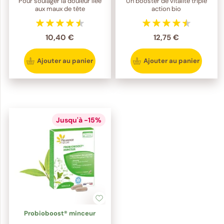
Pour soulager la douleur liée
Un booster de vitalité triple
aux maux de tête
action bio
10,40 €
12,75 €
Ajouter au panier
Ajouter au panier
Jusqu'à -15%
Probioboost® minceur