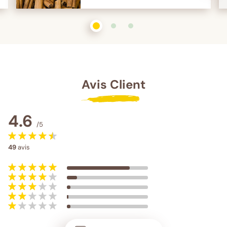
1
sur 3
2
sur 3
3
sur 3
Avis Client
4.6
/5
49
avis