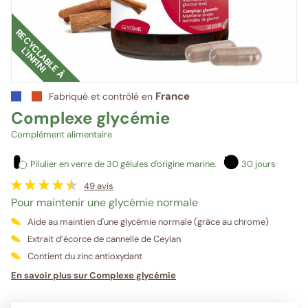
R
E
C
Y
C
L
A
B
L
E
À
'
I
N
F
I
N
I
L
France
Fabriqué et contrôlé en
Complexe glycémie
Complément alimentaire
Pilulier en verre de 30 gélules d'origine marine.
30 jours
49
avis
Pour maintenir une glycémie normale
Aide au maintien d'une glycémie normale (grâce au chrome)
Extrait d’écorce de cannelle de Ceylan
Contient du zinc antioxydant
En savoir plus sur Complexe glycémie