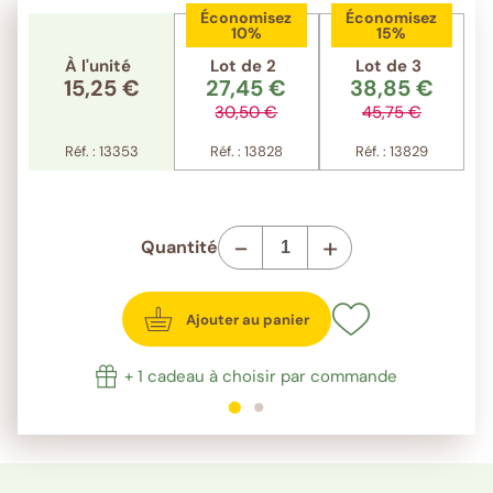
Économisez
Économisez
10%
15%
À l'unité
Lot de 2
Lot de 3
15,25 €
27,45 €
38,85 €
30,50 €
45,75 €
Réf. : 13353
Réf. : 13828
Réf. : 13829
-
+
Quantité
Ajouter au panier
+ 1 cadeau à choisir par commande
1
sur 2
2
sur 2