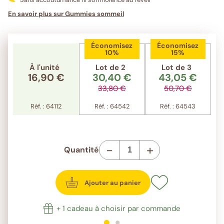
En savoir plus sur Gummies sommeil
Économisez
Économisez
10%
15%
À l'unité
Lot de 2
Lot de 3
16,90 €
30,40 €
43,05 €
33,80 €
50,70 €
Réf. : 64112
Réf. : 64542
Réf. : 64543
-
+
Quantité
Ajouter au panier
+ 1 cadeau à choisir par commande
1
sur 2
2
sur 2