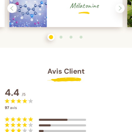
Mélatonine
1
sur 4
2
sur 4
3
sur 4
4
sur 4
Avis Client
4.4
/5
97
avis