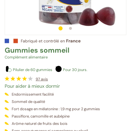
1
sur 2
2
sur 2
France
Fabriqué et contrôlé en
Gummies sommeil
Complément alimentaire
Pilulier de 60 gummies
Pour 30 jours.
97
avis
Pour aider à mieux dormir
Endormissement facilité
Sommeil de qualité
Fort dosage en mélatonine : 1,9 mg pour 2 gummies
Passiflore, camomille et aubépine
Arôme naturel de fruits des bois
Sans accoutumance ni somnolence au réveil