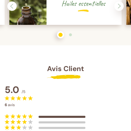
Huiles essentielles
1
sur 2
2
sur 2
Avis Client
5.0
/5
6
avis