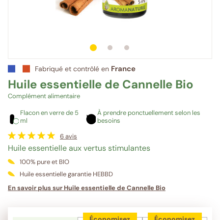
1
sur 3
2
sur 3
3
sur 3
France
Fabriqué et contrôlé en
Huile essentielle de Cannelle Bio
Complément alimentaire
Flacon en verre de 5
À prendre ponctuellement selon les
ml
besoins
6
avis
Huile essentielle aux vertus stimulantes
100% pure et BIO
Huile essentielle garantie HEBBD
En savoir plus sur Huile essentielle de Cannelle Bio
Économisez
Économisez