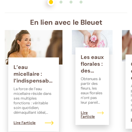
En lien avec le Bleuet
Les eaux
florales :
L’eau
des
micellaire :
trésors
Obtenues à
l’indispensable
de la
partir des
de votre rituel
fleurs, les
La force de l’eau
nature
eaux florales
beauté
micellaire réside dans
pour la
n’ont pas
ses multiples
leur pareil
fonctions : véritable
beauté
pour adoucir
soin quotidien,
de votre
ou tonifier la
démaquillant idéal,
Lire
peau de
l’article
peau
nettoyant efficace,
votre visage.
mais aussi un geste
Lire l’article
Mais la liste
bien-être et
de leurs
rafraîchissant