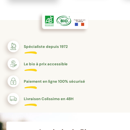
bienfaits ne
s’arrête pas
là !
Découvrez
Fabriqué en
sans tarder
France
le secret de
ces
précieuses
eaux de
fleurs.
Spécialiste depuis 1972
Le bio à prix accessible
Paiement en ligne 100% sécurisé
Livraison Colissimo en 48H