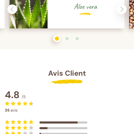
Aloe vera
1
sur 3
2
sur 3
3
sur 3
Avis Client
4.8
/5
35
avis