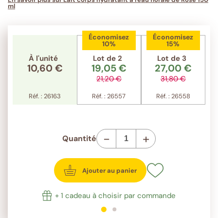
ml
Économisez
Économisez
10%
15%
À l'unité
Lot de 2
Lot de 3
10,60 €
19,05 €
27,00 €
21,20 €
31,80 €
Réf. : 26163
Réf. : 26557
Réf. : 26558
-
+
Quantité
Ajouter au panier
+ 1 cadeau à choisir par commande
1
sur 2
2
sur 2