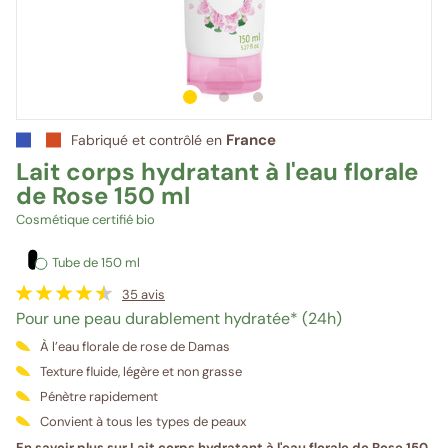
1
sur 3
2
sur 3
3
sur 3
France
Fabriqué et contrôlé en
Lait corps hydratant à l'eau florale
de Rose 150 ml
Cosmétique certifié bio
Tube de 150 ml
35
avis
Pour une peau durablement hydratée* (24h)
À l’eau florale de rose de Damas
Texture fluide, légère et non grasse
Pénètre rapidement
Convient à tous les types de peaux
En savoir plus sur Lait corps hydratant à l'eau florale de Rose 150