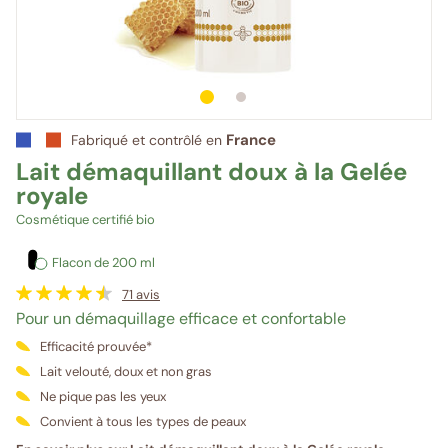
1
sur 2
2
sur 2
France
Fabriqué et contrôlé en
Lait démaquillant doux à la Gelée
royale
Cosmétique certifié bio
Flacon de 200 ml
71
avis
Pour un démaquillage efficace et confortable
Efficacité prouvée*
Lait velouté, doux et non gras
Ne pique pas les yeux
Convient à tous les types de peaux