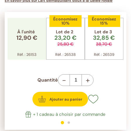
En savoir plus sur Lait démaquillant doux à la Gelée royale
Économisez
Économisez
10%
15%
À l'unité
Lot de 2
Lot de 3
12,90 €
23,20 €
32,85 €
25,80 €
38,70 €
Réf. : 26153
Réf. : 26538
Réf. : 26539
-
+
Quantité
Ajouter au panier
+ 1 cadeau à choisir par commande
1
sur 2
2
sur 2