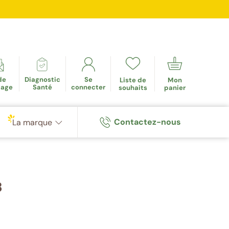
mulés
de
Diagnostic
Se
Liste de
Mon
tage
Santé
connecter
souhaits
panier
Contactez-nous
La marque
3