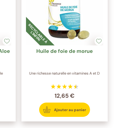
R
E
C
Y
C
L
A
B
L
E
À
'I
N
F
I
N
I
L
'Aloe
Huile de foie de morue
le
Une richesse naturelle en vitamines A et D
12,65 €
Ajouter au panier