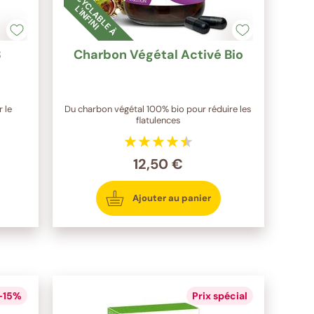
R
E
C
Y
C
L
A
B
L
E
À
'I
N
F
I
N
I
L
3
Charbon Végétal Activé Bio
 le
Du charbon végétal 100% bio pour réduire les
flatulences
12,50 €
Ajouter au panier
 -15%
Prix spécial