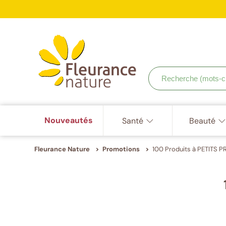
Page
Page
Page
Page
Page
Page
ISO
précédente
suivante
9001,
Accéder à : navigation
Accéder à : contenu principal
Accéder à : pied de page
Votr
ISO
22000,
ISO
22716
Recherche
(mots-
clés,
etc.)
Nouveautés
Santé
Beauté
Fleurance Nature
Promotions
100 Produits à PETITS PR