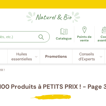
e fidélité récompensée : 5€ de réduction dès 100 points cu
Naturel
&
Bio
Points de
Co
Catalogue
vente
avan
Huiles
Conseils
Promotions
essentielles
d'Experts
IX !
100 Produits à PETITS PRIX ! - Page 