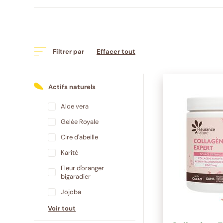
Filtrer par
Effacer tout
Actifs naturels
Aloe vera
Gelée Royale
Cire d'abeille
Karité
Fleur d'oranger
bigaradier
Jojoba
Voir tout