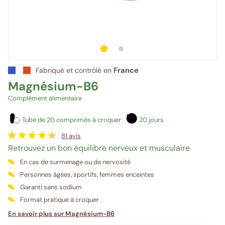
1
sur 2
2
sur 2
France
Fabriqué et contrôlé en
Magnésium-B6
Complément alimentaire
Tube de 20 comprimés à croquer
20 jours
81
avis
Retrouvez un bon équilibre nerveux et musculaire
En cas de surmenage ou de nervosité
Personnes âgées, sportifs, femmes enceintes
Garanti sans sodium
Format pratique à croquer
En savoir plus sur Magnésium-B6