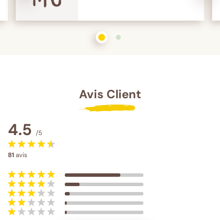
1
sur 2
2
sur 2
Avis Client
4.5
/5
81
avis