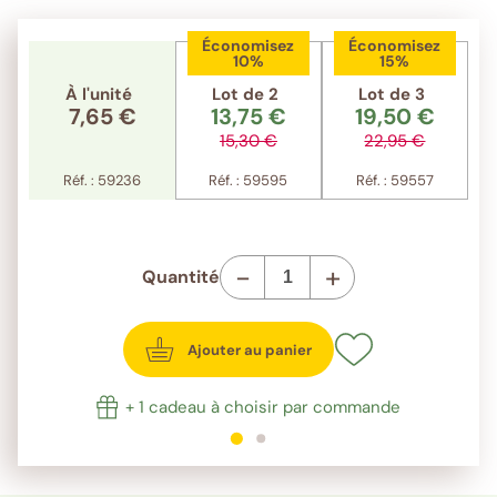
Économisez
Économisez
10%
15%
À l'unité
Lot de 2
Lot de 3
7,65 €
13,75 €
19,50 €
15,30 €
22,95 €
Réf. : 59236
Réf. : 59595
Réf. : 59557
-
+
Quantité
Ajouter au panier
+ 1 cadeau à choisir par commande
1
sur 2
2
sur 2